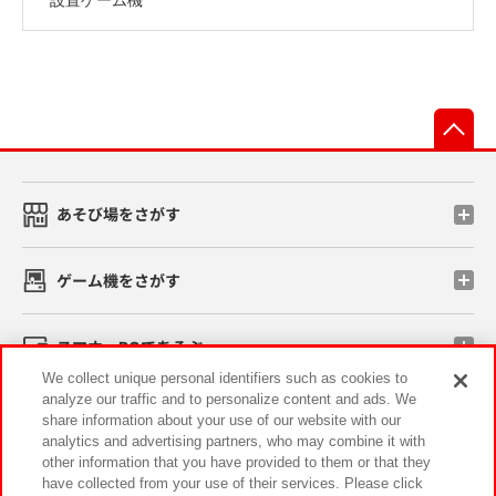
先
あそび場をさがす
ゲーム機をさがす
スマホ・PCであそぶ
We collect unique personal identifiers such as cookies to
analyze our traffic and to personalize content and ads. We
イベント・キャンペーン
share information about your use of our website with our
analytics and advertising partners, who may combine it with
other information that you have provided to them or that they
have collected from your use of their services. Please click