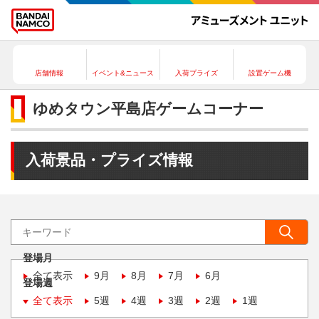
店舗情報
イベント&ニュース
入荷プライズ
設置ゲーム機
ゆめタウン平島店ゲームコーナー
入荷景品・プライズ情報
登場月
全て表示
9月
8月
7月
6月
登場週
全て表示
5週
4週
3週
2週
1週