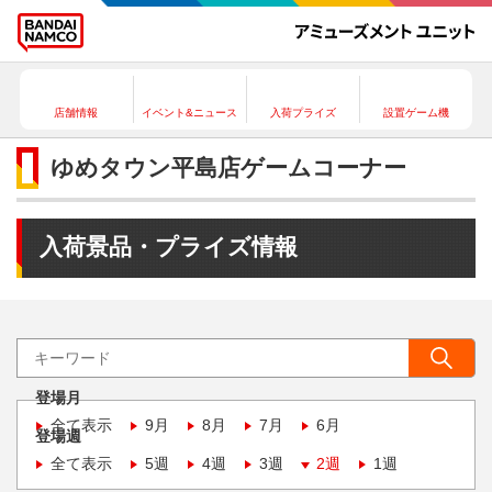
店舗情報
イベント&ニュース
入荷プライズ
設置ゲーム機
ゆめタウン平島店ゲームコーナー
入荷景品・プライズ情報
登場月
全て表示
9月
8月
7月
6月
登場週
全て表示
5週
4週
3週
2週
1週