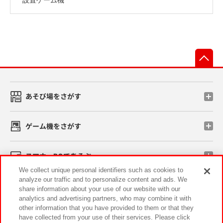
先
あそび場をさがす
ゲーム機をさがす
スマホ・PCであそぶ
We collect unique personal identifiers such as cookies to
analyze our traffic and to personalize content and ads. We
イベント・キャンペーン
share information about your use of our website with our
analytics and advertising partners, who may combine it with
other information that you have provided to them or that they
have collected from your use of their services. Please click