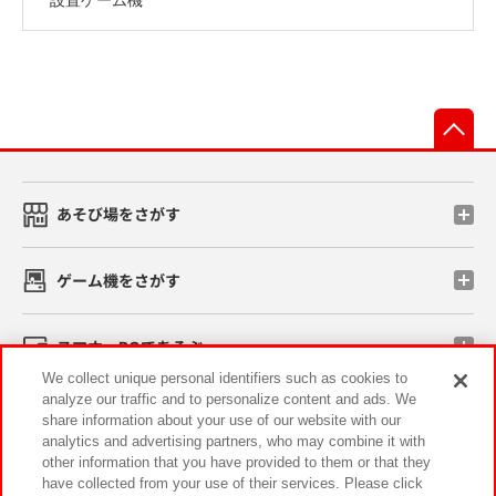
先
あそび場をさがす
ゲーム機をさがす
スマホ・PCであそぶ
We collect unique personal identifiers such as cookies to
analyze our traffic and to personalize content and ads. We
イベント・キャンペーン
share information about your use of our website with our
analytics and advertising partners, who may combine it with
other information that you have provided to them or that they
have collected from your use of their services. Please click