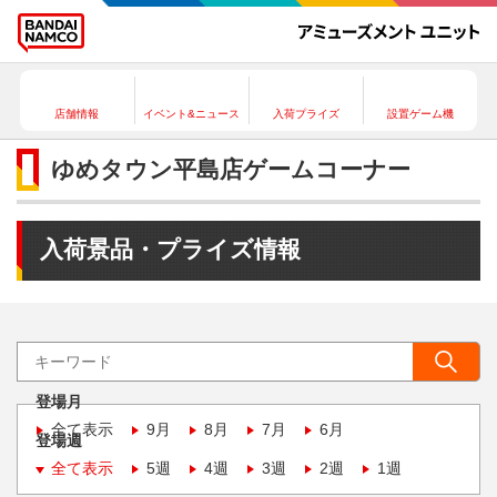
店舗情報
イベント&ニュース
入荷プライズ
設置ゲーム機
ゆめタウン平島店ゲームコーナー
入荷景品・プライズ情報
登場月
全て表示
9月
8月
7月
6月
登場週
全て表示
5週
4週
3週
2週
1週