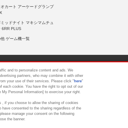
リオカート アーケードグランプ
X
岸ミッドナイト マキシマムチュ
 6RR PLUS
の他 ゲーム機一覧
サイトポリシー
プライバシーポリシー
ウェブアクセシビリティ方
raffic and to personalize content and ads. We
advertising partners, who may combine it with other
rom your use of their services. Please click "
here
"
供について
カスタマーハラスメント対応方針
よくあるご質問・
f each cookie. You have the right to opt out of our
e My Personal Information] to exercise your right.
 , if you choose to allow the sharing of cookies
to have consented to the sharing regardless of the
, please manage your consent on the following
lose the banner.
ndai Namco Amusement Lab Inc.
©Bandai Namco Experience Inc.
©HANAY