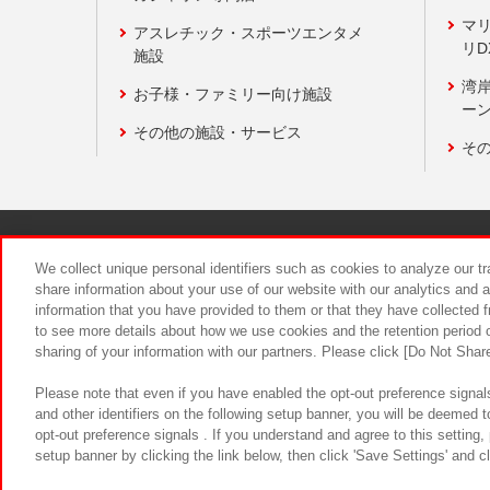
マ
アスレチック・スポーツエンタメ
リD
施設
湾
お子様・ファミリー向け施設
ーン
その他の施設・サービス
そ
関連会社
サステナビリティ
We collect unique personal identifiers such as cookies to analyze our t
share information about your use of our website with our analytics and 
information that you have provided to them or that they have collected f
食品のご提
to see more details about how we use cookies and the retention period o
sharing of your information with our partners. Please click [Do Not Shar
Please note that even if you have enabled the opt-out preference signals
and other identifiers on the following setup banner, you will be deemed 
opt-out preference signals . If you understand and agree to this setting
setup banner by clicking the link below, then click 'Save Settings' and c
©Bandai Namco Amusement Inc.
©Ba