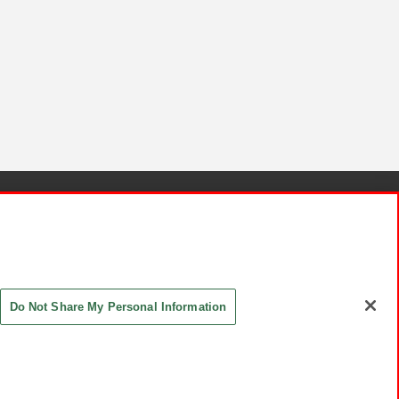
針と検証結果
お取引先さまとともに
お問い合わせ
Do Not Share My Personal Information
ASHIKI Co., Ltd. All Rights Reserved.