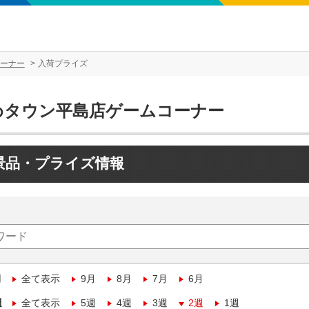
ーナー
入荷プライズ
めタウン平島店ゲームコーナー
景品・プライズ情報
月
全て表示
9月
8月
7月
6月
週
全て表示
5週
4週
3週
2週
1週