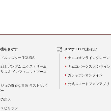
ム機をさがす
スマホ・PCであそぶ
ドルマスター TOURS
ナムコオンラインクレーン
動戦士ガンダム エクストリーム
ナムコパークス オンライ
ーサス２ インフィニットブース
ガシャポンオンライン
公式スマートフォンアプリ
ョジョの奇妙な冒険 ラストサバ
バー
鼓の達人
りスピリッツ