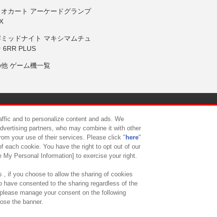
リオカート アーケードグランプ
X
岸ミッドナイト マキシマムチュ
 6RR PLUS
の他 ゲーム機一覧
サイトポリシー
プライバシーポリシー
ウェブアクセシビリティ方
raffic and to personalize content and ads. We
advertising partners, who may combine it with other
rom your use of their services. Please click "
here
"
供について
カスタマーハラスメント対応方針
よくあるご質問・
f each cookie. You have the right to opt out of our
e My Personal Information] to exercise your right.
 , if you choose to allow the sharing of cookies
to have consented to the sharing regardless of the
, please manage your consent on the following
lose the banner.
ndai Namco Amusement Lab Inc.
©Bandai Namco Experience Inc.
©HANAY