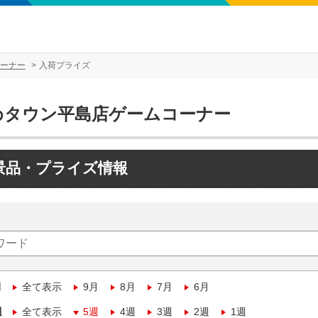
ーナー
入荷プライズ
めタウン平島店ゲームコーナー
景品・プライズ情報
月
全て表示
9月
8月
7月
6月
週
全て表示
5週
4週
3週
2週
1週