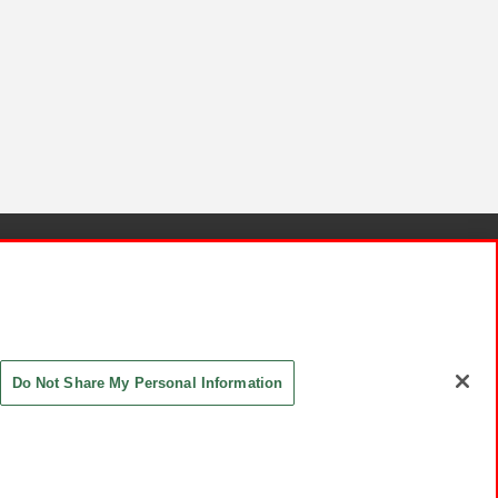
針と検証結果
お取引先さまとともに
お問い合わせ
Do Not Share My Personal Information
ASHIKI Co., Ltd. All Rights Reserved.