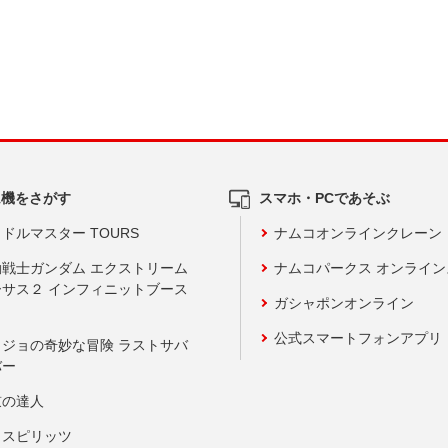
ム機をさがす
スマホ・PCであそぶ
ドルマスター TOURS
ナムコオンラインクレーン
動戦士ガンダム エクストリーム
ナムコパークス オンライ
ーサス２ インフィニットブース
ガシャポンオンライン
公式スマートフォンアプリ
ョジョの奇妙な冒険 ラストサバ
バー
鼓の達人
りスピリッツ