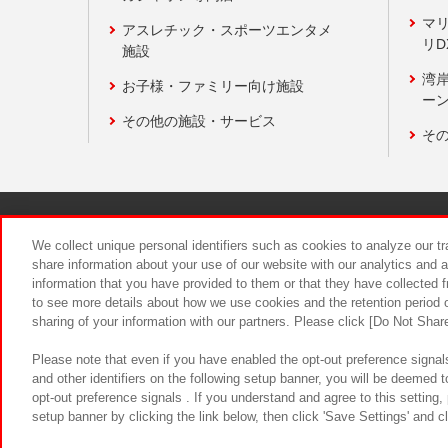
マ
アスレチック・スポーツエンタメ
リD
施設
湾
お子様・ファミリー向け施設
ーン
その他の施設・サービス
そ
関連会社
サステナビリティ
We collect unique personal identifiers such as cookies to analyze our t
share information about your use of our website with our analytics and 
information that you have provided to them or that they have collected f
食品のご提
to see more details about how we use cookies and the retention period o
sharing of your information with our partners. Please click [Do Not Shar
Please note that even if you have enabled the opt-out preference signals
and other identifiers on the following setup banner, you will be deemed 
opt-out preference signals . If you understand and agree to this setting
setup banner by clicking the link below, then click 'Save Settings' and c
©Bandai Namco Amusement Inc.
©Ba