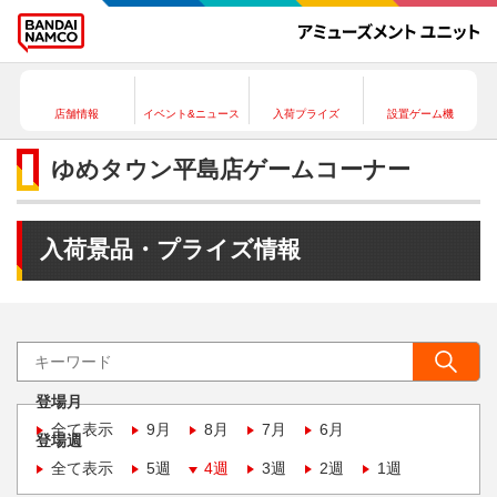
店舗情報
イベント&ニュース
入荷プライズ
設置ゲーム機
ゆめタウン平島店ゲームコーナー
入荷景品・プライズ情報
登場月
全て表示
9月
8月
7月
6月
登場週
全て表示
5週
4週
3週
2週
1週