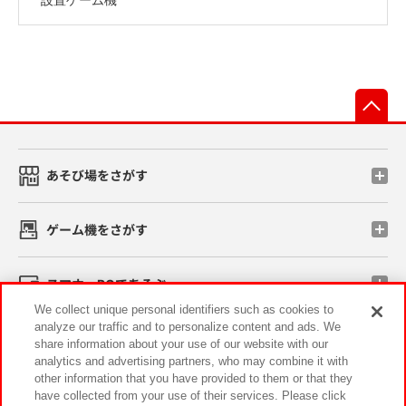
先
あそび場をさがす
ゲーム機をさがす
スマホ・PCであそぶ
We collect unique personal identifiers such as cookies to
analyze our traffic and to personalize content and ads. We
イベント・キャンペーン
share information about your use of our website with our
analytics and advertising partners, who may combine it with
other information that you have provided to them or that they
have collected from your use of their services. Please click