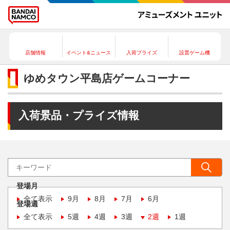
店舗情報
イベント&ニュース
入荷プライズ
設置ゲーム機
ゆめタウン平島店ゲームコーナー
入荷景品・プライズ情報
登場月
全て表示
9月
8月
7月
6月
登場週
全て表示
5週
4週
3週
2週
1週