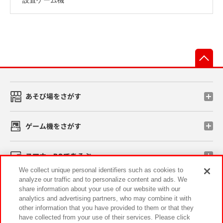
先
あそび場をさがす
ゲーム機をさがす
スマホ・PCであそぶ
We collect unique personal identifiers such as cookies to
analyze our traffic and to personalize content and ads. We
イベント・キャンペーン
share information about your use of our website with our
analytics and advertising partners, who may combine it with
other information that you have provided to them or that they
have collected from your use of their services. Please click