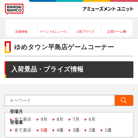
店舗情報
イベント&ニュース
入荷プライズ
設置ゲーム機
ゆめタウン平島店ゲームコーナー
入荷景品・プライズ情報
登場月
全て表示
9月
8月
7月
6月
登場週
全て表示
5週
4週
3週
2週
1週