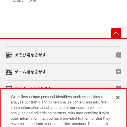
先
あそび場をさがす
ゲーム機をさがす
スマホ・PCであそぶ
We collect unique personal identifiers such as cookies to
analyze our traffic and to personalize content and ads. We
イベント・キャンペーン
share information about your use of our website with our
analytics and advertising partners, who may combine it with
other information that you have provided to them or that they
have collected from your use of their services. Please click