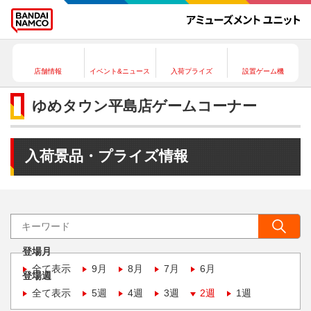
店舗情報
イベント&ニュース
入荷プライズ
設置ゲーム機
ゆめタウン平島店ゲームコーナー
入荷景品・プライズ情報
登場月
全て表示
9月
8月
7月
6月
登場週
全て表示
5週
4週
3週
2週
1週