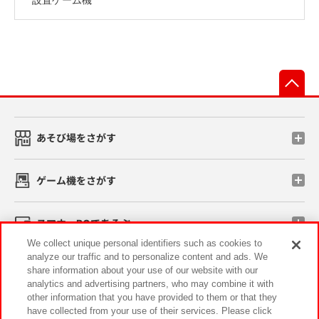
先
あそび場をさがす
ゲーム機をさがす
スマホ・PCであそぶ
We collect unique personal identifiers such as cookies to
analyze our traffic and to personalize content and ads. We
イベント・キャンペーン
share information about your use of our website with our
analytics and advertising partners, who may combine it with
other information that you have provided to them or that they
have collected from your use of their services. Please click