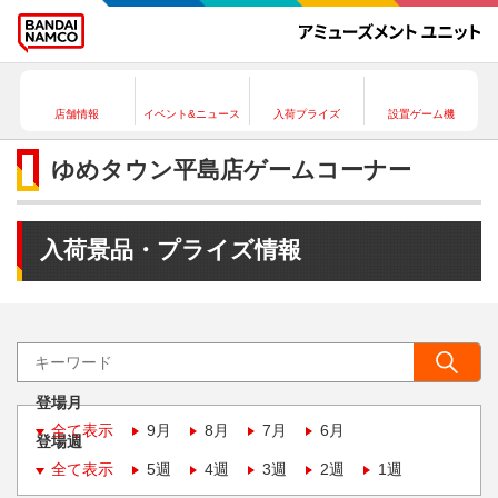
店舗情報
イベント&ニュース
入荷プライズ
設置ゲーム機
ゆめタウン平島店ゲームコーナー
入荷景品・プライズ情報
登場月
全て表示
9月
8月
7月
6月
登場週
全て表示
5週
4週
3週
2週
1週