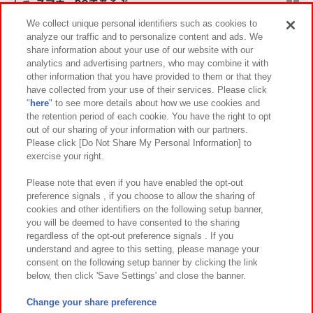
スマホ・PCであそぶ
We collect unique personal identifiers such as cookies to
analyze our traffic and to personalize content and ads. We
イベント・キャンペーン
share information about your use of our website with our
analytics and advertising partners, who may combine it with
other information that you have provided to them or that they
have collected from your use of their services. Please click
"
here
" to see more details about how we use cookies and
関連会社
サステナビリティ
サイトポリシー
the retention period of each cookie. You have the right to opt
out of our sharing of your information with our partners.
プライバシーポリシー
ウェブアクセシビリティ方針と検証結果
Please click [Do Not Share My Personal Information] to
exercise your right.
お取引先さまとともに
食品のご提供について
カスタマーハラスメント対応方針
よくあるご質問・お問い合わせ
Please note that even if you have enabled the opt-out
preference signals , if you choose to allow the sharing of
cookies and other identifiers on the following setup banner,
you will be deemed to have consented to the sharing
regardless of the opt-out preference signals . If you
understand and agree to this setting, please manage your
consent on the following setup banner by clicking the link
below, then click 'Save Settings' and close the banner.
©Bandai Namco Amusement Inc.
©Bandai Namco Amusement Lab Inc.
Change your share preference
©Bandai Namco Experience Inc.