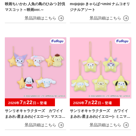
映画ちいかわ 人魚の島のひみつ 討伐
mojojojo きゃらぱぺmini ナムコオリ
マスコット～映画ver.～
ジナルアソート
7
22
7
22
2026年
月
日～登場
2026年
月
日～登場
サンリオキャラクターズ カワイイ
サンリオキャラクターズ カワイイ
まみれ-星まみれ(イエロー)- マスコッ
まみれ-星まみれ(イエロー)- ミニマス
ト
コット