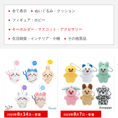
全て表示
ぬいぐるみ・クッション
フィギュア・ホビー
キーホルダー・マスコット・アクセサリー
生活雑貨・インテリア・小物
その他景品
8
14
8
7
2026年
月
日～登場
2026年
月
日～登場