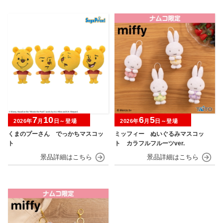
7
10
6
5
2026年
月
日～登場
2026年
月
日～登場
くまのプーさん でっかちマスコッ
ミッフィー ぬいぐるみマスコッ
ト
ト カラフルフルーツver.