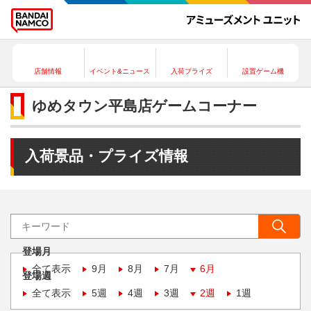
店舗情報
イベント&ニュース
入荷プライズ
設置ゲーム機
ゆめタウン平島店ゲームコーナー
入荷景品・プライズ情報
登場月
全て表示
9月
8月
7月
6月
登場週
全て表示
5週
4週
3週
2週
1週