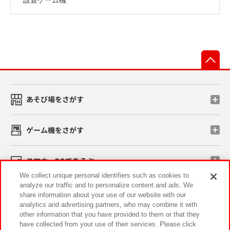
先
あそび場をさがす
ゲーム機をさがす
スマホ・PCであそぶ
We collect unique personal identifiers such as cookies to
analyze our traffic and to personalize content and ads. We
イベント・キャンペーン
share information about your use of our website with our
analytics and advertising partners, who may combine it with
other information that you have provided to them or that they
have collected from your use of their services. Please click