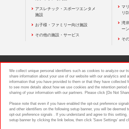
マ
アスレチック・スポーツエンタメ
リD
施設
湾
お子様・ファミリー向け施設
ーン
その他の施設・サービス
そ
関連会社
サステナビリティ
We collect unique personal identifiers such as cookies to analyze our t
share information about your use of our website with our analytics and 
information that you have provided to them or that they have collected f
食品のご提
to see more details about how we use cookies and the retention period o
sharing of your information with our partners. Please click [Do Not Shar
Please note that even if you have enabled the opt-out preference signals
and other identifiers on the following setup banner, you will be deemed 
opt-out preference signals . If you understand and agree to this setting
setup banner by clicking the link below, then click 'Save Settings' and c
©Bandai Namco Amusement Inc.
©Ba