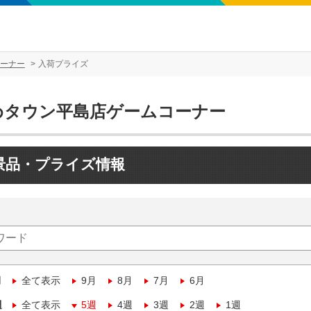
ーナー
入荷プライズ
めタウン平島店ゲームコーナー
景品・プライズ情報
月
全て表示
9月
8月
7月
6月
週
全て表示
5週
4週
3週
2週
1週