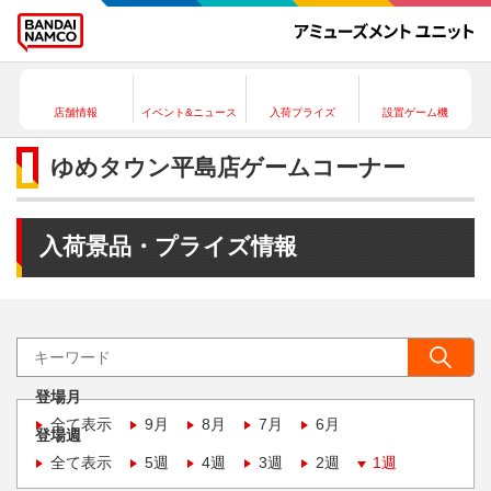
店舗情報
イベント&ニュース
入荷プライズ
設置ゲーム機
ゆめタウン平島店ゲームコーナー
入荷景品・プライズ情報
登場月
全て表示
9月
8月
7月
6月
登場週
全て表示
5週
4週
3週
2週
1週