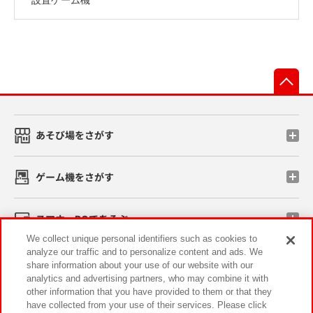
先
あそび場をさがす
ゲーム機をさがす
スマホ・PCであそぶ
We collect unique personal identifiers such as cookies to
analyze our traffic and to personalize content and ads. We
イベント・キャンペーン
share information about your use of our website with our
analytics and advertising partners, who may combine it with
other information that you have provided to them or that they
have collected from your use of their services. Please click