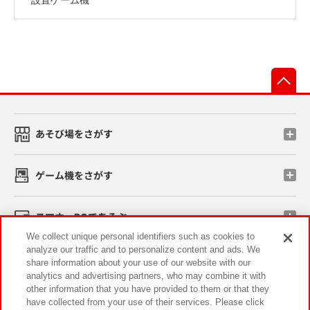
先
あそび場をさがす
ゲーム機をさがす
スマホ・PCであそぶ
We collect unique personal identifiers such as cookies to
analyze our traffic and to personalize content and ads. We
イベント・キャンペーン
share information about your use of our website with our
analytics and advertising partners, who may combine it with
other information that you have provided to them or that they
have collected from your use of their services. Please click