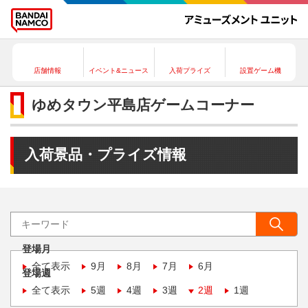
店舗情報
イベント&ニュース
入荷プライズ
設置ゲーム機
ゆめタウン平島店ゲームコーナー
入荷景品・プライズ情報
登場月
全て表示
9月
8月
7月
6月
登場週
全て表示
5週
4週
3週
2週
1週