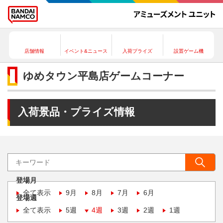
店舗情報
イベント&ニュース
入荷プライズ
設置ゲーム機
ゆめタウン平島店ゲームコーナー
入荷景品・プライズ情報
登場月
全て表示
9月
8月
7月
6月
登場週
全て表示
5週
4週
3週
2週
1週