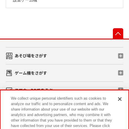
先
あそび場をさがす
ゲーム機をさがす
スマホ・PCであそぶ
We collect unique personal identifiers such as cookies to
analyze our traffic and to personalize content and ads. We
イベント・キャンペーン
share information about your use of our website with our
analytics and advertising partners, who may combine it with
other information that you have provided to them or that they
have collected from your use of their services. Please click