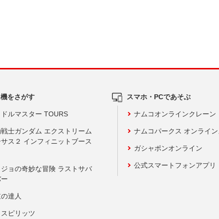
ム機をさがす
スマホ・PCであそぶ
ドルマスター TOURS
ナムコオンラインクレーン
動戦士ガンダム エクストリーム
ナムコパークス オンライ
ーサス２ インフィニットブース
ガシャポンオンライン
公式スマートフォンアプリ
ョジョの奇妙な冒険 ラストサバ
バー
鼓の達人
りスピリッツ