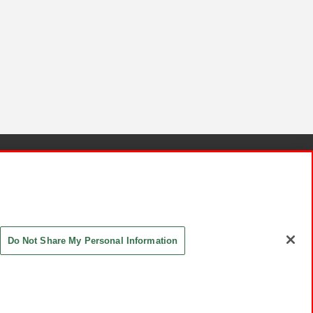
針と検証結果
お取引先さまとともに
お問い合わせ
Do Not Share My Personal Information
ASHIKI Co., Ltd. All Rights Reserved.