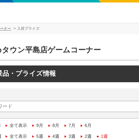
ーナー
入荷プライズ
めタウン平島店ゲームコーナー
景品・プライズ情報
月
全て表示
9月
8月
7月
6月
週
全て表示
5週
4週
3週
2週
1週