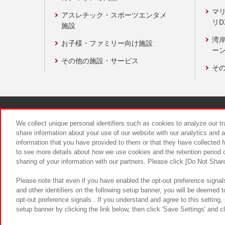
マ
アスレチック・スポーツエンタメ
リD
施設
湾
お子様・ファミリー向け施設
ーン
その他の施設・サービス
そ
関連会社
サステナビリティ
We collect unique personal identifiers such as cookies to analyze our t
share information about your use of our website with our analytics and 
information that you have provided to them or that they have collected f
食品のご提
to see more details about how we use cookies and the retention period o
sharing of your information with our partners. Please click [Do Not Shar
Please note that even if you have enabled the opt-out preference signals
and other identifiers on the following setup banner, you will be deemed 
opt-out preference signals . If you understand and agree to this setting
setup banner by clicking the link below, then click 'Save Settings' and c
©Bandai Namco Amusement Inc.
©Ba