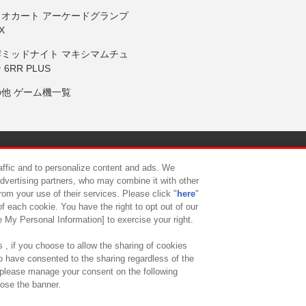
リオカート アーケードグランプ
X
岸ミッドナイト マキシマムチュ
 6RR PLUS
の他 ゲーム機一覧
サイトポリシー
プライバシーポリシー
ウェブアクセシビリティ方
raffic and to personalize content and ads. We
advertising partners, who may combine it with other
rom your use of their services. Please click "
here
"
供について
カスタマーハラスメント対応方針
よくあるご質問・
f each cookie. You have the right to opt out of our
e My Personal Information] to exercise your right.
 , if you choose to allow the sharing of cookies
to have consented to the sharing regardless of the
, please manage your consent on the following
lose the banner.
ndai Namco Amusement Lab Inc.
©Bandai Namco Experience Inc.
©HANAY