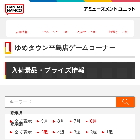
店舗情報
イベント&ニュース
入荷プライズ
設置ゲーム機
ゆめタウン平島店ゲームコーナー
入荷景品・プライズ情報
登場月
全て表示
9月
8月
7月
6月
登場週
全て表示
5週
4週
3週
2週
1週