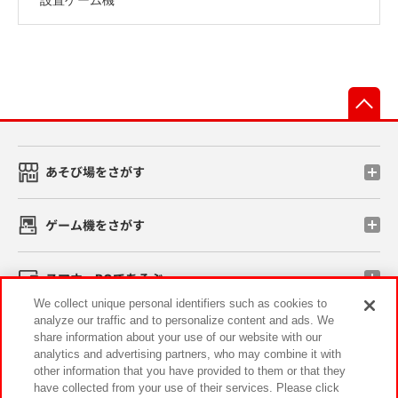
先
あそび場をさがす
ゲーム機をさがす
スマホ・PCであそぶ
We collect unique personal identifiers such as cookies to
analyze our traffic and to personalize content and ads. We
イベント・キャンペーン
share information about your use of our website with our
analytics and advertising partners, who may combine it with
other information that you have provided to them or that they
have collected from your use of their services. Please click