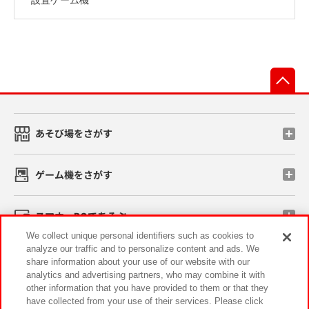
先
あそび場をさがす
ゲーム機をさがす
スマホ・PCであそぶ
We collect unique personal identifiers such as cookies to
analyze our traffic and to personalize content and ads. We
イベント・キャンペーン
share information about your use of our website with our
analytics and advertising partners, who may combine it with
other information that you have provided to them or that they
have collected from your use of their services. Please click