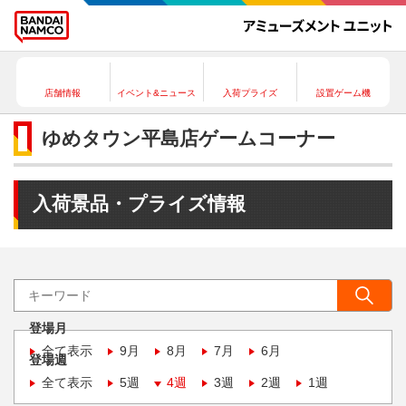
店舗情報
イベント&ニュース
入荷プライズ
設置ゲーム機
ゆめタウン平島店ゲームコーナー
入荷景品・プライズ情報
登場月
全て表示
9月
8月
7月
6月
登場週
全て表示
5週
4週
3週
2週
1週