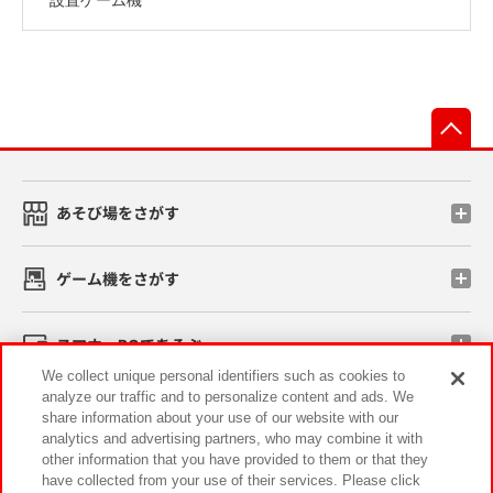
先
あそび場をさがす
ゲーム機をさがす
スマホ・PCであそぶ
We collect unique personal identifiers such as cookies to
analyze our traffic and to personalize content and ads. We
イベント・キャンペーン
share information about your use of our website with our
analytics and advertising partners, who may combine it with
other information that you have provided to them or that they
have collected from your use of their services. Please click