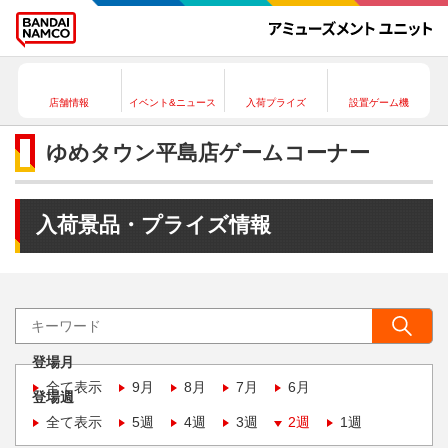
店舗情報
イベント&ニュース
入荷プライズ
設置ゲーム機
ゆめタウン平島店ゲームコーナー
入荷景品・プライズ情報
登場月
全て表示
9月
8月
7月
6月
登場週
全て表示
5週
4週
3週
2週
1週