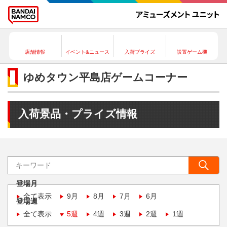
店舗情報
イベント&ニュース
入荷プライズ
設置ゲーム機
ゆめタウン平島店ゲームコーナー
入荷景品・プライズ情報
登場月
全て表示
9月
8月
7月
6月
登場週
全て表示
5週
4週
3週
2週
1週