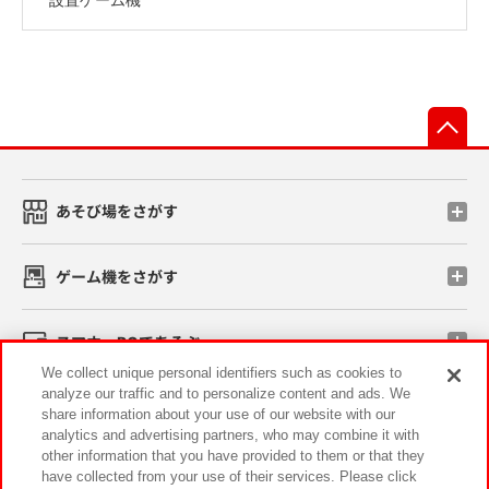
先
あそび場をさがす
ゲーム機をさがす
スマホ・PCであそぶ
We collect unique personal identifiers such as cookies to
analyze our traffic and to personalize content and ads. We
イベント・キャンペーン
share information about your use of our website with our
analytics and advertising partners, who may combine it with
other information that you have provided to them or that they
have collected from your use of their services. Please click