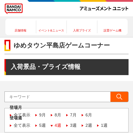
店舗情報
イベント&ニュース
入荷プライズ
設置ゲーム機
ゆめタウン平島店ゲームコーナー
入荷景品・プライズ情報
登場月
全て表示
9月
8月
7月
6月
登場週
全て表示
5週
4週
3週
2週
1週