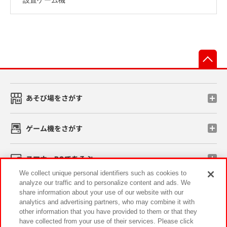
先
あそび場をさがす
ゲーム機をさがす
スマホ・PCであそぶ
We collect unique personal identifiers such as cookies to
analyze our traffic and to personalize content and ads. We
イベント・キャンペーン
share information about your use of our website with our
analytics and advertising partners, who may combine it with
other information that you have provided to them or that they
have collected from your use of their services. Please click