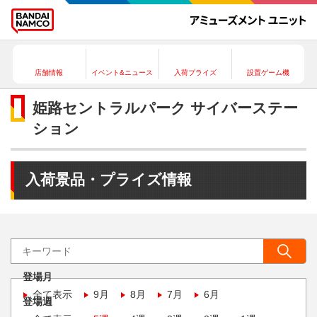
店舗情報
イベント&ニュース
入荷プライズ
設置ゲーム機
姫路セントラルパーク サイバーステー
ション
入荷景品・プライズ情報
登場月
全て表示
9月
8月
7月
6月
登場週