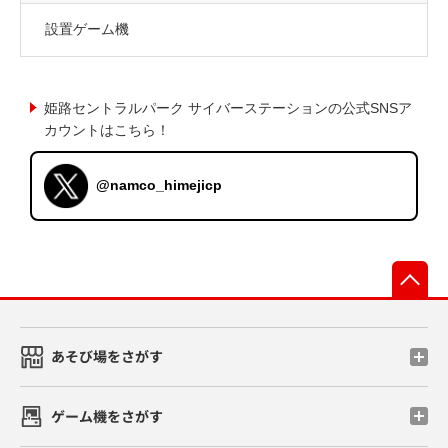
設置ゲーム機
姫路セントラルパーク サイバーステーションの公式SNSア
カウントはこちら！
@namco_himejicp
先
あそび場をさがす
ゲーム機をさがす