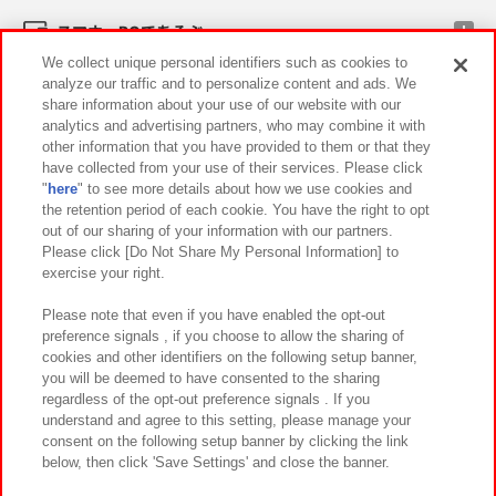
スマホ・PCであそぶ
We collect unique personal identifiers such as cookies to
analyze our traffic and to personalize content and ads. We
イベント・キャンペーン
share information about your use of our website with our
analytics and advertising partners, who may combine it with
other information that you have provided to them or that they
have collected from your use of their services. Please click
"
here
" to see more details about how we use cookies and
関連会社
サステナビリティ
サイトポリシー
the retention period of each cookie. You have the right to opt
out of our sharing of your information with our partners.
プライバシーポリシー
ウェブアクセシビリティ方針と検証結果
Please click [Do Not Share My Personal Information] to
exercise your right.
お取引先さまとともに
食品のご提供について
カスタマーハラスメント対応方針
よくあるご質問・お問い合わせ
Please note that even if you have enabled the opt-out
preference signals , if you choose to allow the sharing of
cookies and other identifiers on the following setup banner,
you will be deemed to have consented to the sharing
regardless of the opt-out preference signals . If you
understand and agree to this setting, please manage your
consent on the following setup banner by clicking the link
below, then click 'Save Settings' and close the banner.
©Bandai Namco Amusement Inc.