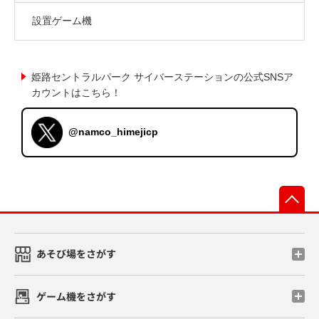
設置ゲーム機
姫路セントラルパーク サイバーステーションの公式SNSア
カウントはこちら！
@namco_himejicp
先
あそび場をさがす
ゲーム機をさがす