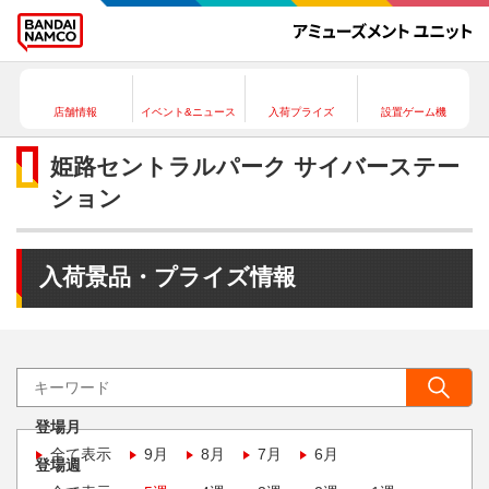
店舗情報
イベント&ニュース
入荷プライズ
設置ゲーム機
姫路セントラルパーク サイバーステー
ション
入荷景品・プライズ情報
登場月
全て表示
9月
8月
7月
6月
登場週