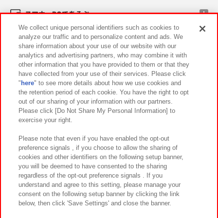
スマホ・PCであそぶ
We collect unique personal identifiers such as cookies to
analyze our traffic and to personalize content and ads. We
イベント・キャンペーン
share information about your use of our website with our
analytics and advertising partners, who may combine it with
other information that you have provided to them or that they
have collected from your use of their services. Please click
"
here
" to see more details about how we use cookies and
関連会社
サステナビリティ
サイトポリシー
the retention period of each cookie. You have the right to opt
out of our sharing of your information with our partners.
プライバシーポリシー
ウェブアクセシビリティ方針と検証結果
Please click [Do Not Share My Personal Information] to
exercise your right.
お取引先さまとともに
食品のご提供について
カスタマーハラスメント対応方針
よくあるご質問・お問い合わせ
Please note that even if you have enabled the opt-out
preference signals , if you choose to allow the sharing of
cookies and other identifiers on the following setup banner,
you will be deemed to have consented to the sharing
regardless of the opt-out preference signals . If you
understand and agree to this setting, please manage your
consent on the following setup banner by clicking the link
below, then click 'Save Settings' and close the banner.
©Bandai Namco Amusement Inc.