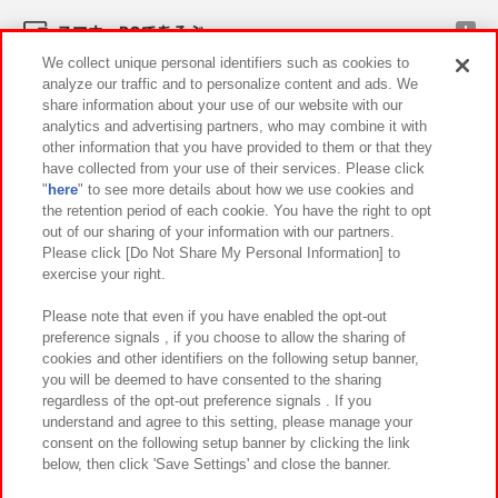
スマホ・PCであそぶ
We collect unique personal identifiers such as cookies to
analyze our traffic and to personalize content and ads. We
イベント・キャンペーン
share information about your use of our website with our
analytics and advertising partners, who may combine it with
other information that you have provided to them or that they
have collected from your use of their services. Please click
"
here
" to see more details about how we use cookies and
関連会社
サステナビリティ
サイトポリシー
the retention period of each cookie. You have the right to opt
out of our sharing of your information with our partners.
プライバシーポリシー
ウェブアクセシビリティ方針と検証結果
Please click [Do Not Share My Personal Information] to
exercise your right.
お取引先さまとともに
食品のご提供について
カスタマーハラスメント対応方針
よくあるご質問・お問い合わせ
Please note that even if you have enabled the opt-out
preference signals , if you choose to allow the sharing of
cookies and other identifiers on the following setup banner,
you will be deemed to have consented to the sharing
regardless of the opt-out preference signals . If you
understand and agree to this setting, please manage your
consent on the following setup banner by clicking the link
below, then click 'Save Settings' and close the banner.
©Bandai Namco Amusement Inc.