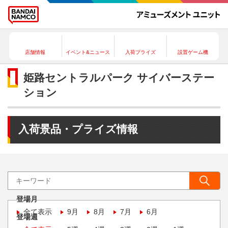
店舗情報
イベント&ニュース
入荷プライズ
設置ゲーム機
姫路セントラルパーク サイバーステー
ション
入荷景品・プライズ情報
登場月
全て表示
9月
8月
7月
6月
登場週