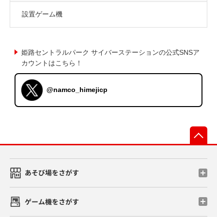
設置ゲーム機
姫路セントラルパーク サイバーステーションの公式SNSア
カウントはこちら！
@namco_himejicp
先
あそび場をさがす
ゲーム機をさがす