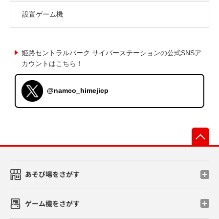
設置ゲーム機
姫路セントラルパーク サイバーステーションの公式SNSア
カウントはこちら！
@namco_himejicp
先
あそび場をさがす
ゲーム機をさがす