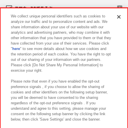
スマホ・PCであそぶ
We collect unique personal identifiers such as cookies to
analyze our traffic and to personalize content and ads. We
イベント・キャンペーン
share information about your use of our website with our
analytics and advertising partners, who may combine it with
other information that you have provided to them or that they
have collected from your use of their services. Please click
"
here
" to see more details about how we use cookies and
関連会社
サステナビリティ
サイトポリシー
the retention period of each cookie. You have the right to opt
out of our sharing of your information with our partners.
プライバシーポリシー
ウェブアクセシビリティ方針と検証結果
Please click [Do Not Share My Personal Information] to
exercise your right.
お取引先さまとともに
食品のご提供について
カスタマーハラスメント対応方針
よくあるご質問・お問い合わせ
Please note that even if you have enabled the opt-out
preference signals , if you choose to allow the sharing of
cookies and other identifiers on the following setup banner,
you will be deemed to have consented to the sharing
regardless of the opt-out preference signals . If you
understand and agree to this setting, please manage your
consent on the following setup banner by clicking the link
below, then click 'Save Settings' and close the banner.
©Bandai Namco Amusement Inc.