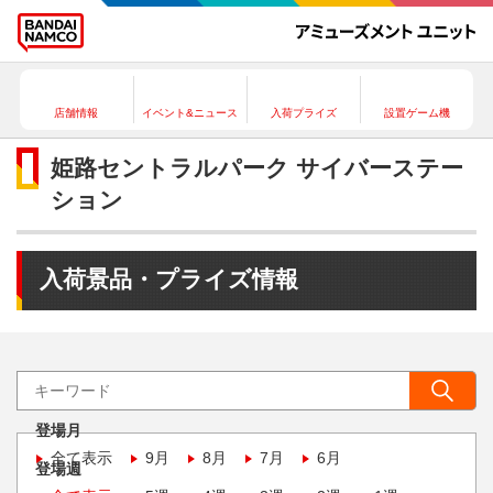
店舗情報
イベント&ニュース
入荷プライズ
設置ゲーム機
姫路セントラルパーク サイバーステー
ション
入荷景品・プライズ情報
登場月
全て表示
9月
8月
7月
6月
登場週