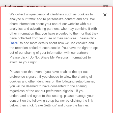
スマホ・PCであそぶ
We collect unique personal identifiers such as cookies to
analyze our traffic and to personalize content and ads. We
イベント・キャンペーン
share information about your use of our website with our
analytics and advertising partners, who may combine it with
other information that you have provided to them or that they
have collected from your use of their services. Please click
"
here
" to see more details about how we use cookies and
関連会社
サステナビリティ
サイトポリシー
the retention period of each cookie. You have the right to opt
out of our sharing of your information with our partners.
プライバシーポリシー
ウェブアクセシビリティ方針と検証結果
Please click [Do Not Share My Personal Information] to
exercise your right.
お取引先さまとともに
食品のご提供について
カスタマーハラスメント対応方針
よくあるご質問・お問い合わせ
Please note that even if you have enabled the opt-out
preference signals , if you choose to allow the sharing of
cookies and other identifiers on the following setup banner,
you will be deemed to have consented to the sharing
regardless of the opt-out preference signals . If you
understand and agree to this setting, please manage your
consent on the following setup banner by clicking the link
below, then click 'Save Settings' and close the banner.
©Bandai Namco Amusement Inc.