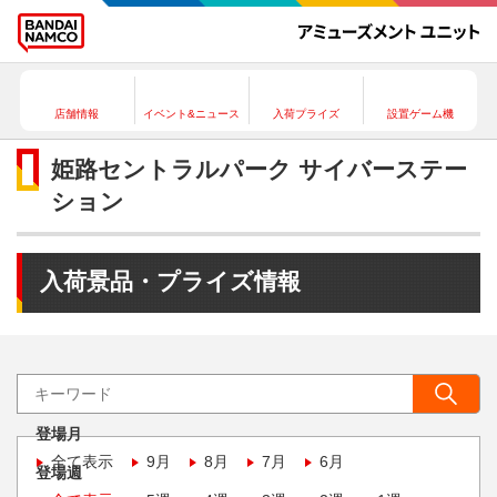
店舗情報
イベント&ニュース
入荷プライズ
設置ゲーム機
姫路セントラルパーク サイバーステー
ション
入荷景品・プライズ情報
登場月
全て表示
9月
8月
7月
6月
登場週