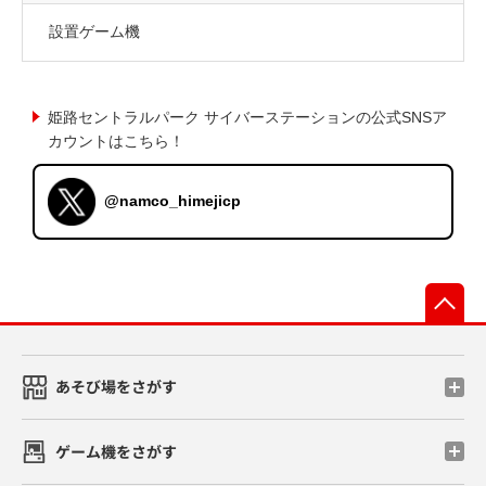
設置ゲーム機
姫路セントラルパーク サイバーステーションの公式SNSア
カウントはこちら！
@namco_himejicp
先
あそび場をさがす
ゲーム機をさがす