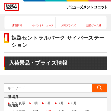
店舗情報
イベント&ニュース
入荷プライズ
設置ゲーム機
姫路セントラルパーク サイバーステー
ション
入荷景品・プライズ情報
登場月
全て表示
9月
8月
7月
6月
登場週