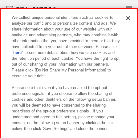
スマホ・PCであそぶ
We collect unique personal identifiers such as cookies to
analyze our traffic and to personalize content and ads. We
イベント・キャンペーン
share information about your use of our website with our
analytics and advertising partners, who may combine it with
other information that you have provided to them or that they
have collected from your use of their services. Please click
"
here
" to see more details about how we use cookies and
関連会社
サステナビリティ
サイトポリシー
the retention period of each cookie. You have the right to opt
out of our sharing of your information with our partners.
プライバシーポリシー
ウェブアクセシビリティ方針と検証結果
Please click [Do Not Share My Personal Information] to
exercise your right.
お取引先さまとともに
食品のご提供について
カスタマーハラスメント対応方針
よくあるご質問・お問い合わせ
Please note that even if you have enabled the opt-out
preference signals , if you choose to allow the sharing of
cookies and other identifiers on the following setup banner,
you will be deemed to have consented to the sharing
regardless of the opt-out preference signals . If you
understand and agree to this setting, please manage your
consent on the following setup banner by clicking the link
below, then click 'Save Settings' and close the banner.
©Bandai Namco Amusement Inc.