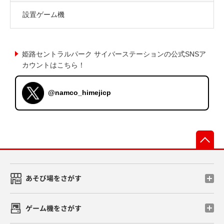
設置ゲーム機
姫路セントラルパーク サイバーステーションの公式SNSア
カウントはこちら！
@namco_himejicp
先
あそび場をさがす
ゲーム機をさがす