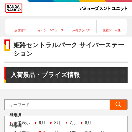
店舗情報
イベント&ニュース
入荷プライズ
設置ゲーム機
姫路セントラルパーク サイバーステー
ション
入荷景品・プライズ情報
登場月
全て表示
9月
8月
7月
6月
登場週