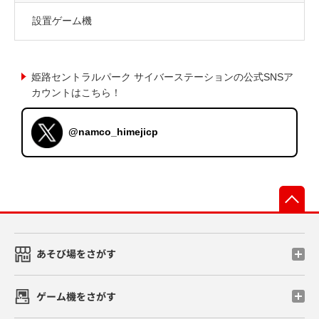
設置ゲーム機
姫路セントラルパーク サイバーステーションの公式SNSア
カウントはこちら！
@namco_himejicp
先
あそび場をさがす
ゲーム機をさがす