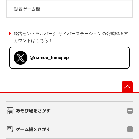
設置ゲーム機
姫路セントラルパーク サイバーステーションの公式SNSア
カウントはこちら！
@namco_himejicp
先
あそび場をさがす
ゲーム機をさがす