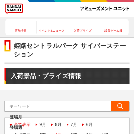
店舗情報
イベント&ニュース
入荷プライズ
設置ゲーム機
姫路セントラルパーク サイバーステー
ション
入荷景品・プライズ情報
登場月
全て表示
9月
8月
7月
6月
登場週