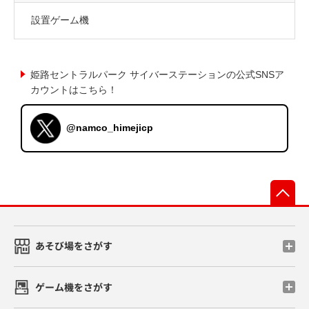
設置ゲーム機
姫路セントラルパーク サイバーステーションの公式SNSア
カウントはこちら！
@namco_himejicp
先
あそび場をさがす
ゲーム機をさがす