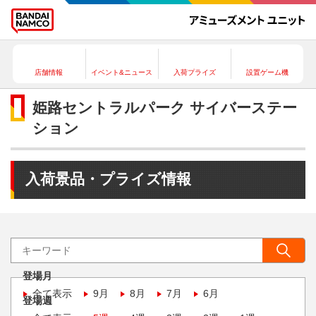
店舗情報
イベント&ニュース
入荷プライズ
設置ゲーム機
姫路セントラルパーク サイバーステー
ション
入荷景品・プライズ情報
登場月
全て表示
9月
8月
7月
6月
登場週