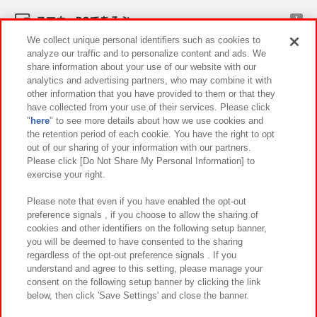
スマホ・PCであそぶ
We collect unique personal identifiers such as cookies to
analyze our traffic and to personalize content and ads. We
イベント・キャンペーン
share information about your use of our website with our
analytics and advertising partners, who may combine it with
other information that you have provided to them or that they
have collected from your use of their services. Please click
"
here
" to see more details about how we use cookies and
関連会社
サステナビリティ
サイトポリシー
the retention period of each cookie. You have the right to opt
out of our sharing of your information with our partners.
プライバシーポリシー
ウェブアクセシビリティ方針と検証結果
Please click [Do Not Share My Personal Information] to
exercise your right.
お取引先さまとともに
食品のご提供について
カスタマーハラスメント対応方針
よくあるご質問・お問い合わせ
Please note that even if you have enabled the opt-out
preference signals , if you choose to allow the sharing of
cookies and other identifiers on the following setup banner,
you will be deemed to have consented to the sharing
regardless of the opt-out preference signals . If you
understand and agree to this setting, please manage your
consent on the following setup banner by clicking the link
below, then click 'Save Settings' and close the banner.
©Bandai Namco Amusement Inc.