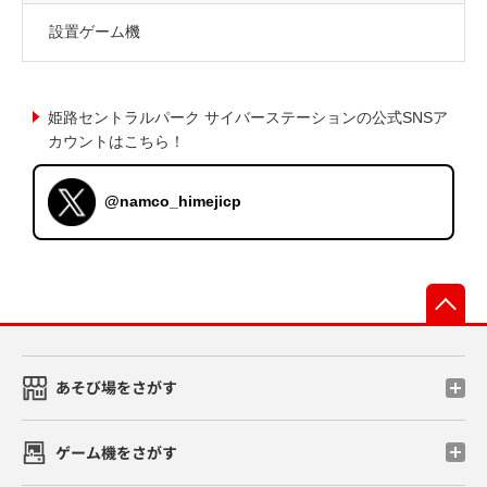
設置ゲーム機
姫路セントラルパーク サイバーステーションの公式SNSア
カウントはこちら！
@namco_himejicp
先
あそび場をさがす
ゲーム機をさがす