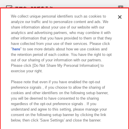
スマホ・PCであそぶ
We collect unique personal identifiers such as cookies to
analyze our traffic and to personalize content and ads. We
イベント・キャンペーン
share information about your use of our website with our
analytics and advertising partners, who may combine it with
other information that you have provided to them or that they
have collected from your use of their services. Please click
"
here
" to see more details about how we use cookies and
関連会社
サステナビリティ
サイトポリシー
the retention period of each cookie. You have the right to opt
out of our sharing of your information with our partners.
プライバシーポリシー
ウェブアクセシビリティ方針と検証結果
Please click [Do Not Share My Personal Information] to
exercise your right.
お取引先さまとともに
食品のご提供について
カスタマーハラスメント対応方針
よくあるご質問・お問い合わせ
Please note that even if you have enabled the opt-out
preference signals , if you choose to allow the sharing of
cookies and other identifiers on the following setup banner,
you will be deemed to have consented to the sharing
regardless of the opt-out preference signals . If you
understand and agree to this setting, please manage your
consent on the following setup banner by clicking the link
below, then click 'Save Settings' and close the banner.
©Bandai Namco Amusement Inc.