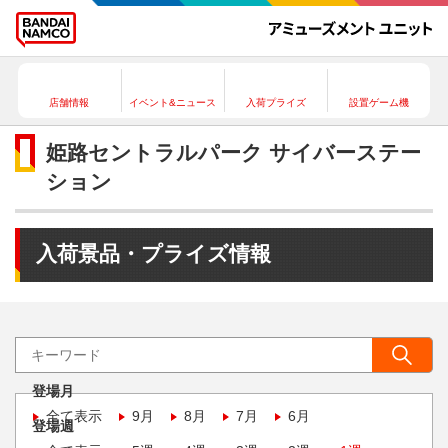
店舗情報
イベント&ニュース
入荷プライズ
設置ゲーム機
姫路セントラルパーク サイバーステー
ション
入荷景品・プライズ情報
登場月
全て表示
9月
8月
7月
6月
登場週