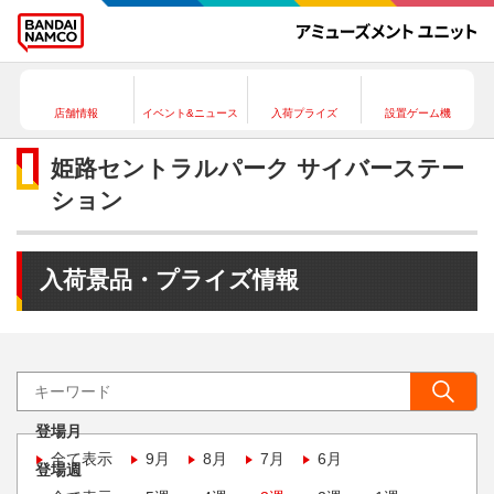
店舗情報
イベント&ニュース
入荷プライズ
設置ゲーム機
姫路セントラルパーク サイバーステー
ション
入荷景品・プライズ情報
登場月
全て表示
9月
8月
7月
6月
登場週