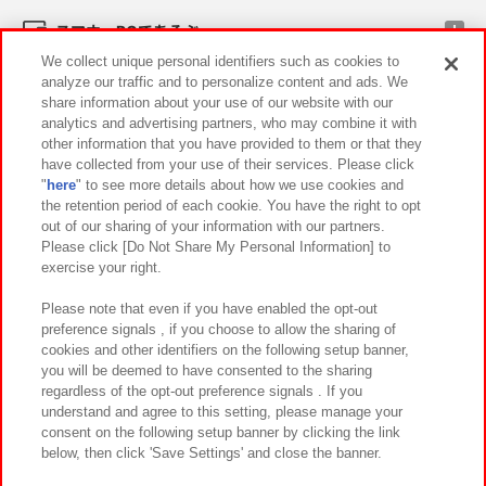
スマホ・PCであそぶ
We collect unique personal identifiers such as cookies to
analyze our traffic and to personalize content and ads. We
イベント・キャンペーン
share information about your use of our website with our
analytics and advertising partners, who may combine it with
other information that you have provided to them or that they
have collected from your use of their services. Please click
"
here
" to see more details about how we use cookies and
関連会社
サステナビリティ
サイトポリシー
the retention period of each cookie. You have the right to opt
out of our sharing of your information with our partners.
プライバシーポリシー
ウェブアクセシビリティ方針と検証結果
Please click [Do Not Share My Personal Information] to
exercise your right.
お取引先さまとともに
食品のご提供について
カスタマーハラスメント対応方針
よくあるご質問・お問い合わせ
Please note that even if you have enabled the opt-out
preference signals , if you choose to allow the sharing of
cookies and other identifiers on the following setup banner,
you will be deemed to have consented to the sharing
regardless of the opt-out preference signals . If you
understand and agree to this setting, please manage your
consent on the following setup banner by clicking the link
below, then click 'Save Settings' and close the banner.
©Bandai Namco Amusement Inc.