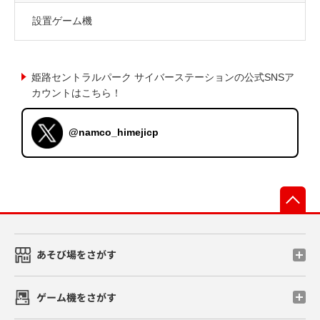
設置ゲーム機
姫路セントラルパーク サイバーステーションの公式SNSア
カウントはこちら！
@namco_himejicp
先
あそび場をさがす
ゲーム機をさがす