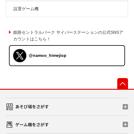
設置ゲーム機
姫路セントラルパーク サイバーステーションの公式SNSア
カウントはこちら！
@namco_himejicp
先
あそび場をさがす
ゲーム機をさがす