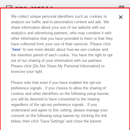
スマホ・PCであそぶ
We collect unique personal identifiers such as cookies to
analyze our traffic and to personalize content and ads. We
イベント・キャンペーン
share information about your use of our website with our
analytics and advertising partners, who may combine it with
other information that you have provided to them or that they
have collected from your use of their services. Please click
"
here
" to see more details about how we use cookies and
関連会社
サステナビリティ
サイトポリシー
the retention period of each cookie. You have the right to opt
out of our sharing of your information with our partners.
プライバシーポリシー
ウェブアクセシビリティ方針と検証結果
Please click [Do Not Share My Personal Information] to
exercise your right.
お取引先さまとともに
食品のご提供について
カスタマーハラスメント対応方針
よくあるご質問・お問い合わせ
Please note that even if you have enabled the opt-out
preference signals , if you choose to allow the sharing of
cookies and other identifiers on the following setup banner,
you will be deemed to have consented to the sharing
regardless of the opt-out preference signals . If you
understand and agree to this setting, please manage your
consent on the following setup banner by clicking the link
below, then click 'Save Settings' and close the banner.
©Bandai Namco Amusement Inc.