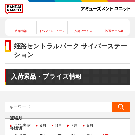
店舗情報
イベント&ニュース
入荷プライズ
設置ゲーム機
姫路セントラルパーク サイバーステー
ション
入荷景品・プライズ情報
登場月
全て表示
9月
8月
7月
6月
登場週