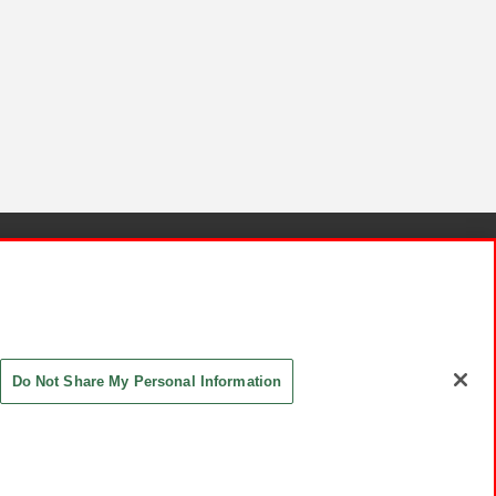
針と検証結果
お取引先さまとともに
お問い合わせ
Do Not Share My Personal Information
ASHIKI Co., Ltd. All Rights Reserved.