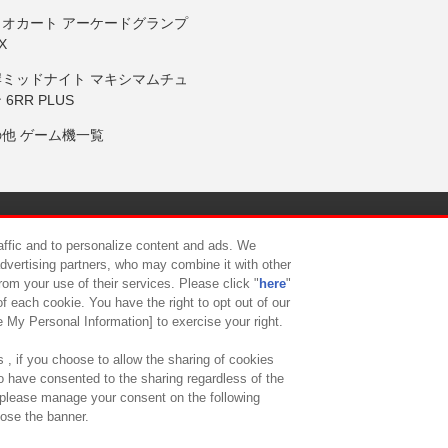
リオカート アーケードグランプ
X
岸ミッドナイト マキシマムチュ
 6RR PLUS
の他 ゲーム機一覧
サイトポリシー
プライバシーポリシー
ウェブアクセシビリティ方
raffic and to personalize content and ads. We
advertising partners, who may combine it with other
rom your use of their services. Please click "
here
"
供について
カスタマーハラスメント対応方針
よくあるご質問・
f each cookie. You have the right to opt out of our
e My Personal Information] to exercise your right.
 , if you choose to allow the sharing of cookies
to have consented to the sharing regardless of the
, please manage your consent on the following
lose the banner.
ndai Namco Amusement Lab Inc.
©Bandai Namco Experience Inc.
©HANAY