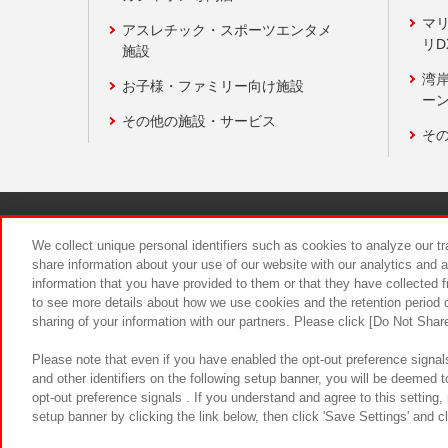
マ
アスレチック・スポーツエンタメ
リD
施設
湾
お子様・ファミリー向け施設
ーン
その他の施設・サービス
そ
関連会社
サステナビリティ
We collect unique personal identifiers such as cookies to analyze our t
share information about your use of our website with our analytics and 
information that you have provided to them or that they have collected f
食品のご提
to see more details about how we use cookies and the retention period o
sharing of your information with our partners. Please click [Do Not Shar
Please note that even if you have enabled the opt-out preference signals
and other identifiers on the following setup banner, you will be deemed 
opt-out preference signals . If you understand and agree to this setting
setup banner by clicking the link below, then click 'Save Settings' and c
©Bandai Namco Amusement Inc.
©Ba