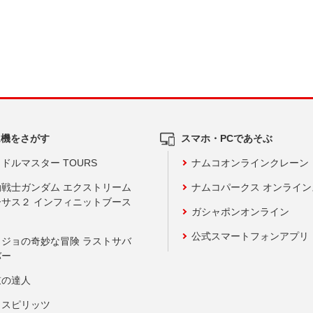
ム機をさがす
スマホ・PCであそぶ
ドルマスター TOURS
ナムコオンラインクレーン
動戦士ガンダム エクストリーム
ナムコパークス オンライ
ーサス２ インフィニットブース
ガシャポンオンライン
公式スマートフォンアプリ
ョジョの奇妙な冒険 ラストサバ
バー
鼓の達人
りスピリッツ