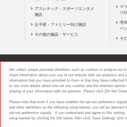
マ
アスレチック・スポーツエンタメ
リD
施設
湾
お子様・ファミリー向け施設
ーン
その他の施設・サービス
そ
関連会社
サステナビリティ
We collect unique personal identifiers such as cookies to analyze our t
share information about your use of our website with our analytics and 
information that you have provided to them or that they have collected f
食品のご提
to see more details about how we use cookies and the retention period o
sharing of your information with our partners. Please click [Do Not Shar
Please note that even if you have enabled the opt-out preference signals
and other identifiers on the following setup banner, you will be deemed 
opt-out preference signals . If you understand and agree to this setting
setup banner by clicking the link below, then click 'Save Settings' and c
©Bandai Namco Amusement Inc.
©Ba