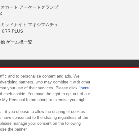
リオカート アーケードグランプ
X
岸ミッドナイト マキシマムチュ
 6RR PLUS
の他 ゲーム機一覧
サイトポリシー
プライバシーポリシー
ウェブアクセシビリティ方
raffic and to personalize content and ads. We
advertising partners, who may combine it with other
rom your use of their services. Please click "
here
"
供について
カスタマーハラスメント対応方針
よくあるご質問・
f each cookie. You have the right to opt out of our
e My Personal Information] to exercise your right.
 , if you choose to allow the sharing of cookies
to have consented to the sharing regardless of the
, please manage your consent on the following
lose the banner.
ndai Namco Amusement Lab Inc.
©Bandai Namco Experience Inc.
©HANAY