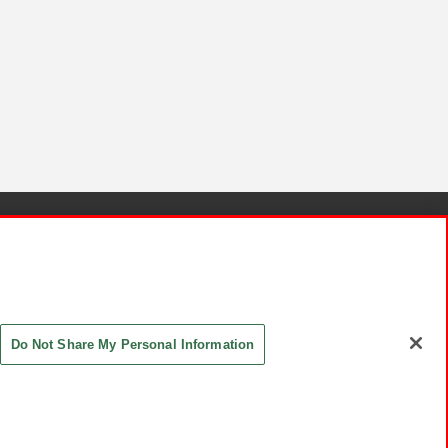
針と検証結果
お取引先さまとともに
お問い合わせ
Do Not Share My Personal Information
ASHIKI Co., Ltd. All Rights Reserved.