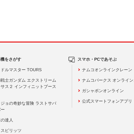
ム機をさがす
スマホ・PCであそぶ
ドルマスター TOURS
ナムコオンラインクレーン
動戦士ガンダム エクストリーム
ナムコパークス オンライ
ーサス２ インフィニットブース
ガシャポンオンライン
公式スマートフォンアプリ
ョジョの奇妙な冒険 ラストサバ
バー
鼓の達人
りスピリッツ