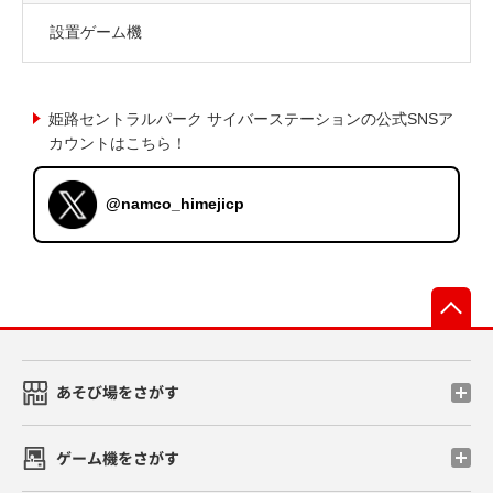
設置ゲーム機
姫路セントラルパーク サイバーステーションの公式SNSア
カウントはこちら！
@namco_himejicp
先
あそび場をさがす
ゲーム機をさがす