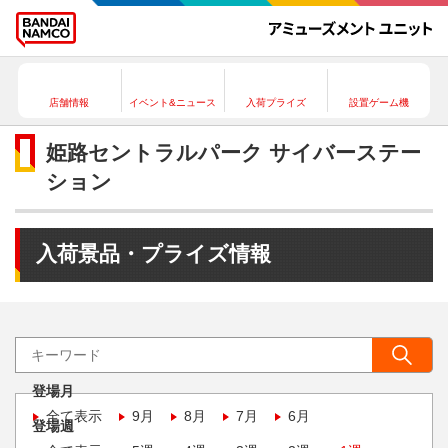
店舗情報
イベント&ニュース
入荷プライズ
設置ゲーム機
姫路セントラルパーク サイバーステー
ション
入荷景品・プライズ情報
登場月
全て表示
9月
8月
7月
6月
登場週