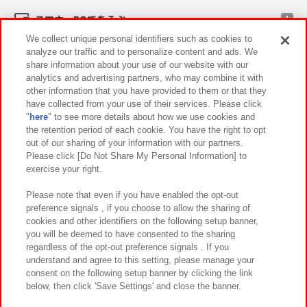
スマホ・PCであそぶ
We collect unique personal identifiers such as cookies to
analyze our traffic and to personalize content and ads. We
イベント・キャンペーン
share information about your use of our website with our
analytics and advertising partners, who may combine it with
other information that you have provided to them or that they
have collected from your use of their services. Please click
"
here
" to see more details about how we use cookies and
関連会社
サステナビリティ
サイトポリシー
the retention period of each cookie. You have the right to opt
out of our sharing of your information with our partners.
プライバシーポリシー
ウェブアクセシビリティ方針と検証結果
Please click [Do Not Share My Personal Information] to
exercise your right.
お取引先さまとともに
食品のご提供について
カスタマーハラスメント対応方針
よくあるご質問・お問い合わせ
Please note that even if you have enabled the opt-out
preference signals , if you choose to allow the sharing of
cookies and other identifiers on the following setup banner,
you will be deemed to have consented to the sharing
regardless of the opt-out preference signals . If you
understand and agree to this setting, please manage your
consent on the following setup banner by clicking the link
below, then click 'Save Settings' and close the banner.
©Bandai Namco Amusement Inc.