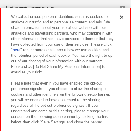
スマホ・PCであそぶ
We collect unique personal identifiers such as cookies to
analyze our traffic and to personalize content and ads. We
イベント・キャンペーン
share information about your use of our website with our
analytics and advertising partners, who may combine it with
other information that you have provided to them or that they
have collected from your use of their services. Please click
"
here
" to see more details about how we use cookies and
関連会社
サステナビリティ
サイトポリシー
the retention period of each cookie. You have the right to opt
out of our sharing of your information with our partners.
プライバシーポリシー
ウェブアクセシビリティ方針と検証結果
Please click [Do Not Share My Personal Information] to
exercise your right.
お取引先さまとともに
食品のご提供について
カスタマーハラスメント対応方針
よくあるご質問・お問い合わせ
Please note that even if you have enabled the opt-out
preference signals , if you choose to allow the sharing of
cookies and other identifiers on the following setup banner,
you will be deemed to have consented to the sharing
regardless of the opt-out preference signals . If you
understand and agree to this setting, please manage your
consent on the following setup banner by clicking the link
below, then click 'Save Settings' and close the banner.
©Bandai Namco Amusement Inc.