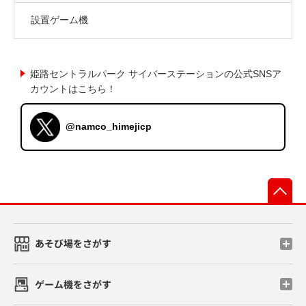
設置ゲーム機
姫路セントラルパーク サイバーステーションの公式SNSア
カウントはこちら！
@namco_himejicp
先
あそび場をさがす
ゲーム機をさがす