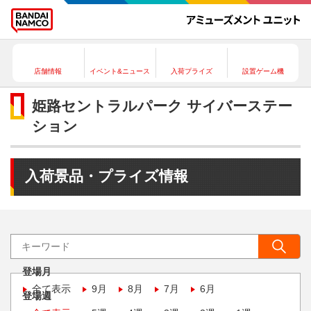
店舗情報
イベント&ニュース
入荷プライズ
設置ゲーム機
姫路セントラルパーク サイバーステー
ション
入荷景品・プライズ情報
登場月
全て表示
9月
8月
7月
6月
登場週