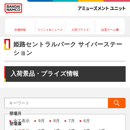
店舗情報
イベント&ニュース
入荷プライズ
設置ゲーム機
姫路セントラルパーク サイバーステー
ション
入荷景品・プライズ情報
登場月
全て表示
9月
8月
7月
6月
登場週