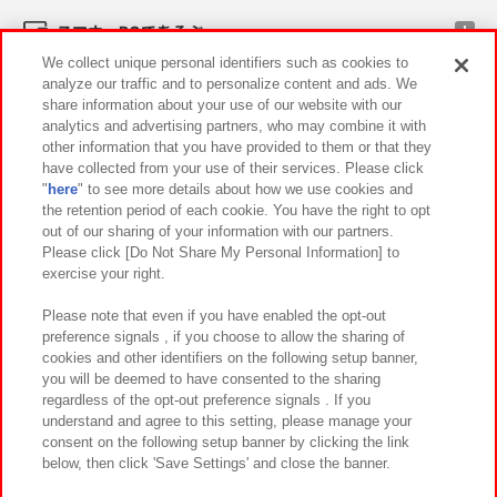
スマホ・PCであそぶ
We collect unique personal identifiers such as cookies to
analyze our traffic and to personalize content and ads. We
イベント・キャンペーン
share information about your use of our website with our
analytics and advertising partners, who may combine it with
other information that you have provided to them or that they
have collected from your use of their services. Please click
"
here
" to see more details about how we use cookies and
関連会社
サステナビリティ
サイトポリシー
the retention period of each cookie. You have the right to opt
out of our sharing of your information with our partners.
プライバシーポリシー
ウェブアクセシビリティ方針と検証結果
Please click [Do Not Share My Personal Information] to
exercise your right.
お取引先さまとともに
食品のご提供について
カスタマーハラスメント対応方針
よくあるご質問・お問い合わせ
Please note that even if you have enabled the opt-out
preference signals , if you choose to allow the sharing of
cookies and other identifiers on the following setup banner,
you will be deemed to have consented to the sharing
regardless of the opt-out preference signals . If you
understand and agree to this setting, please manage your
consent on the following setup banner by clicking the link
below, then click 'Save Settings' and close the banner.
©Bandai Namco Amusement Inc.