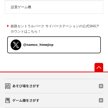
設置ゲーム機
姫路セントラルパーク サイバーステーションの公式SNSア
カウントはこちら！
@namco_himejicp
先
あそび場をさがす
ゲーム機をさがす