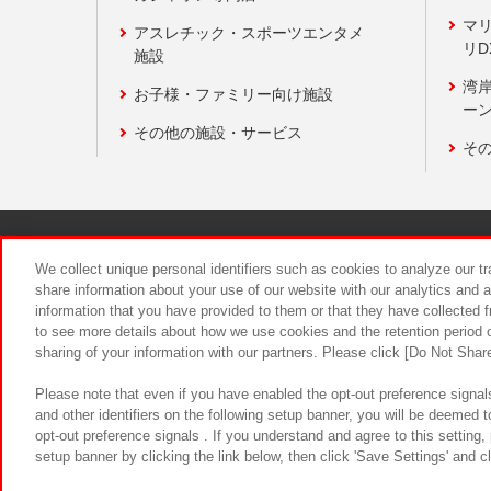
マ
アスレチック・スポーツエンタメ
リD
施設
湾
お子様・ファミリー向け施設
ーン
その他の施設・サービス
そ
関連会社
サステナビリティ
We collect unique personal identifiers such as cookies to analyze our t
share information about your use of our website with our analytics and 
information that you have provided to them or that they have collected f
食品のご提
to see more details about how we use cookies and the retention period o
sharing of your information with our partners. Please click [Do Not Shar
Please note that even if you have enabled the opt-out preference signals
and other identifiers on the following setup banner, you will be deemed 
opt-out preference signals . If you understand and agree to this setting
setup banner by clicking the link below, then click 'Save Settings' and c
©Bandai Namco Amusement Inc.
©Ba