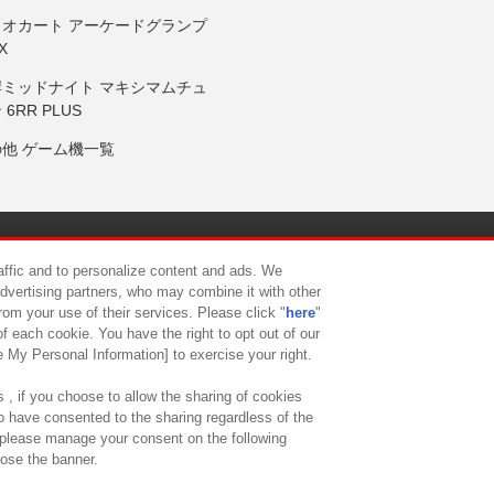
リオカート アーケードグランプ
X
岸ミッドナイト マキシマムチュ
 6RR PLUS
の他 ゲーム機一覧
サイトポリシー
プライバシーポリシー
ウェブアクセシビリティ方
raffic and to personalize content and ads. We
advertising partners, who may combine it with other
rom your use of their services. Please click "
here
"
供について
カスタマーハラスメント対応方針
よくあるご質問・
f each cookie. You have the right to opt out of our
e My Personal Information] to exercise your right.
 , if you choose to allow the sharing of cookies
to have consented to the sharing regardless of the
, please manage your consent on the following
lose the banner.
ndai Namco Amusement Lab Inc.
©Bandai Namco Experience Inc.
©HANAY