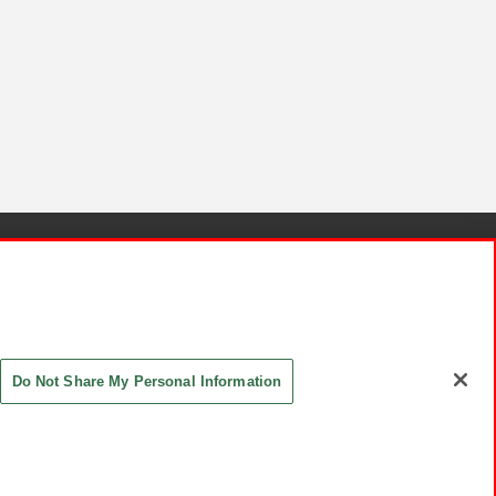
針と検証結果
お取引先さまとともに
お問い合わせ
Do Not Share My Personal Information
ASHIKI Co., Ltd. All Rights Reserved.