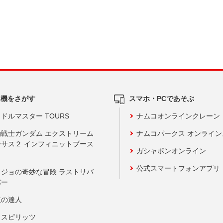
ム機をさがす
スマホ・PCであそぶ
ドルマスター TOURS
ナムコオンラインクレーン
動戦士ガンダム エクストリーム
ナムコパークス オンライ
ーサス２ インフィニットブース
ガシャポンオンライン
公式スマートフォンアプリ
ョジョの奇妙な冒険 ラストサバ
バー
鼓の達人
りスピリッツ