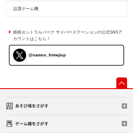
設置ゲーム機
姫路セントラルパーク サイバーステーションの公式SNSア
カウントはこちら！
@namco_himejicp
先
あそび場をさがす
ゲーム機をさがす