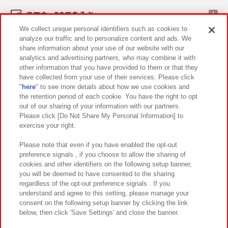
スマホ・PCであそぶ
We collect unique personal identifiers such as cookies to
analyze our traffic and to personalize content and ads. We
イベント・キャンペーン
share information about your use of our website with our
analytics and advertising partners, who may combine it with
other information that you have provided to them or that they
have collected from your use of their services. Please click
"
here
" to see more details about how we use cookies and
関連会社
サステナビリティ
サイトポリシー
the retention period of each cookie. You have the right to opt
out of our sharing of your information with our partners.
プライバシーポリシー
ウェブアクセシビリティ方針と検証結果
Please click [Do Not Share My Personal Information] to
exercise your right.
お取引先さまとともに
食品のご提供について
カスタマーハラスメント対応方針
よくあるご質問・お問い合わせ
Please note that even if you have enabled the opt-out
preference signals , if you choose to allow the sharing of
cookies and other identifiers on the following setup banner,
you will be deemed to have consented to the sharing
regardless of the opt-out preference signals . If you
understand and agree to this setting, please manage your
consent on the following setup banner by clicking the link
below, then click 'Save Settings' and close the banner.
©Bandai Namco Amusement Inc.