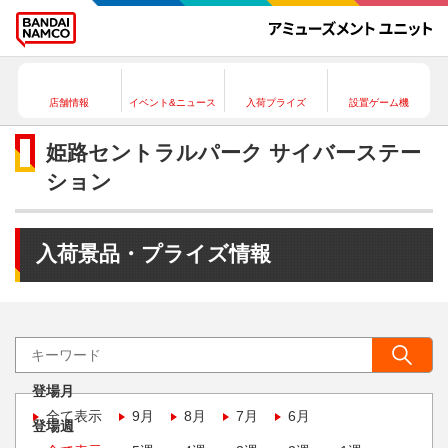
店舗情報
イベント&ニュース
入荷プライズ
設置ゲーム機
姫路セントラルパーク サイバーステー
ション
入荷景品・プライズ情報
登場月
全て表示
9月
8月
7月
6月
登場週