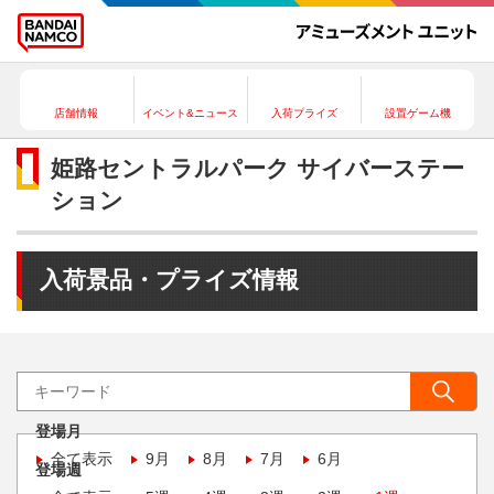
店舗情報
イベント&ニュース
入荷プライズ
設置ゲーム機
姫路セントラルパーク サイバーステー
ション
入荷景品・プライズ情報
登場月
全て表示
9月
8月
7月
6月
登場週