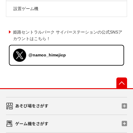
設置ゲーム機
姫路セントラルパーク サイバーステーションの公式SNSア
カウントはこちら！
@namco_himejicp
先
あそび場をさがす
ゲーム機をさがす