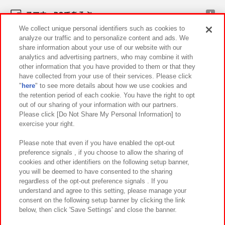
スマホ・PCであそぶ
We collect unique personal identifiers such as cookies to
analyze our traffic and to personalize content and ads. We
イベント・キャンペーン
share information about your use of our website with our
analytics and advertising partners, who may combine it with
other information that you have provided to them or that they
have collected from your use of their services. Please click
"
here
" to see more details about how we use cookies and
関連会社
サステナビリティ
サイトポリシー
the retention period of each cookie. You have the right to opt
out of our sharing of your information with our partners.
プライバシーポリシー
ウェブアクセシビリティ方針と検証結果
Please click [Do Not Share My Personal Information] to
exercise your right.
お取引先さまとともに
食品のご提供について
カスタマーハラスメント対応方針
よくあるご質問・お問い合わせ
Please note that even if you have enabled the opt-out
preference signals , if you choose to allow the sharing of
cookies and other identifiers on the following setup banner,
you will be deemed to have consented to the sharing
regardless of the opt-out preference signals . If you
understand and agree to this setting, please manage your
consent on the following setup banner by clicking the link
below, then click 'Save Settings' and close the banner.
©Bandai Namco Amusement Inc.