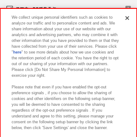
スマホ・PCであそぶ
We collect unique personal identifiers such as cookies to
analyze our traffic and to personalize content and ads. We
イベント・キャンペーン
share information about your use of our website with our
analytics and advertising partners, who may combine it with
other information that you have provided to them or that they
have collected from your use of their services. Please click
"
here
" to see more details about how we use cookies and
関連会社
サステナビリティ
サイトポリシー
the retention period of each cookie. You have the right to opt
out of our sharing of your information with our partners.
プライバシーポリシー
ウェブアクセシビリティ方針と検証結果
Please click [Do Not Share My Personal Information] to
exercise your right.
お取引先さまとともに
食品のご提供について
カスタマーハラスメント対応方針
よくあるご質問・お問い合わせ
Please note that even if you have enabled the opt-out
preference signals , if you choose to allow the sharing of
cookies and other identifiers on the following setup banner,
you will be deemed to have consented to the sharing
regardless of the opt-out preference signals . If you
understand and agree to this setting, please manage your
consent on the following setup banner by clicking the link
below, then click 'Save Settings' and close the banner.
©Bandai Namco Amusement Inc.