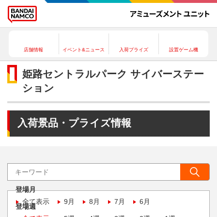
店舗情報
イベント&ニュース
入荷プライズ
設置ゲーム機
姫路セントラルパーク サイバーステー
ション
入荷景品・プライズ情報
登場月
全て表示
9月
8月
7月
6月
登場週