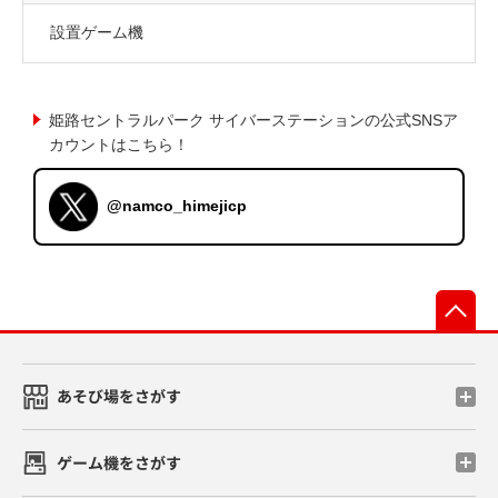
設置ゲーム機
姫路セントラルパーク サイバーステーションの公式SNSア
カウントはこちら！
@namco_himejicp
先
あそび場をさがす
ゲーム機をさがす