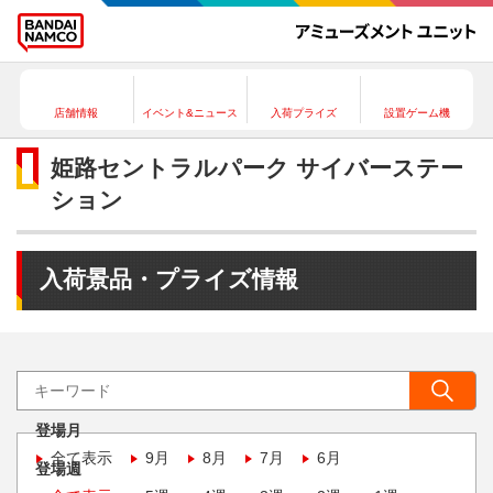
店舗情報
イベント&ニュース
入荷プライズ
設置ゲーム機
姫路セントラルパーク サイバーステー
ション
入荷景品・プライズ情報
登場月
全て表示
9月
8月
7月
6月
登場週