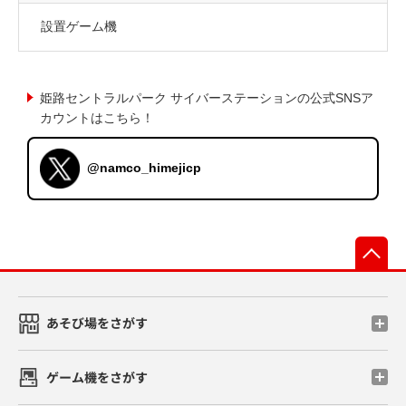
設置ゲーム機
姫路セントラルパーク サイバーステーションの公式SNSア
カウントはこちら！
@namco_himejicp
先
あそび場をさがす
ゲーム機をさがす