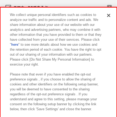
スマホ・PCであそぶ
We collect unique personal identifiers such as cookies to
analyze our traffic and to personalize content and ads. We
イベント・キャンペーン
share information about your use of our website with our
analytics and advertising partners, who may combine it with
other information that you have provided to them or that they
have collected from your use of their services. Please click
"
here
" to see more details about how we use cookies and
関連会社
サステナビリティ
サイトポリシー
the retention period of each cookie. You have the right to opt
out of our sharing of your information with our partners.
プライバシーポリシー
ウェブアクセシビリティ方針と検証結果
Please click [Do Not Share My Personal Information] to
exercise your right.
お取引先さまとともに
食品のご提供について
カスタマーハラスメント対応方針
よくあるご質問・お問い合わせ
Please note that even if you have enabled the opt-out
preference signals , if you choose to allow the sharing of
cookies and other identifiers on the following setup banner,
you will be deemed to have consented to the sharing
regardless of the opt-out preference signals . If you
understand and agree to this setting, please manage your
consent on the following setup banner by clicking the link
below, then click 'Save Settings' and close the banner.
©Bandai Namco Amusement Inc.