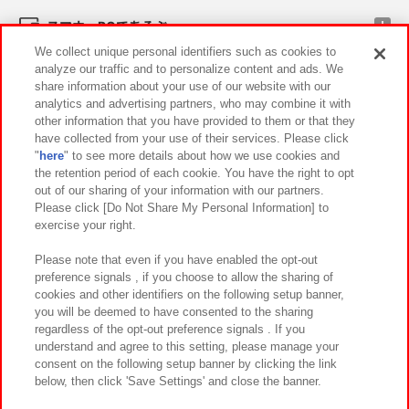
スマホ・PCであそぶ
We collect unique personal identifiers such as cookies to
analyze our traffic and to personalize content and ads. We
イベント・キャンペーン
share information about your use of our website with our
analytics and advertising partners, who may combine it with
other information that you have provided to them or that they
have collected from your use of their services. Please click
"
here
" to see more details about how we use cookies and
関連会社
サステナビリティ
サイトポリシー
the retention period of each cookie. You have the right to opt
out of our sharing of your information with our partners.
プライバシーポリシー
ウェブアクセシビリティ方針と検証結果
Please click [Do Not Share My Personal Information] to
exercise your right.
お取引先さまとともに
食品のご提供について
カスタマーハラスメント対応方針
よくあるご質問・お問い合わせ
Please note that even if you have enabled the opt-out
preference signals , if you choose to allow the sharing of
cookies and other identifiers on the following setup banner,
you will be deemed to have consented to the sharing
regardless of the opt-out preference signals . If you
understand and agree to this setting, please manage your
consent on the following setup banner by clicking the link
below, then click 'Save Settings' and close the banner.
©Bandai Namco Amusement Inc.