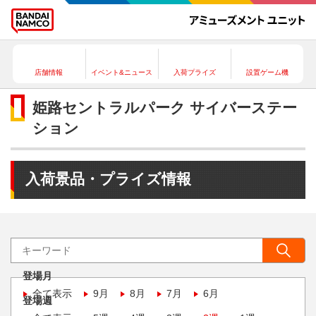
店舗情報
イベント&ニュース
入荷プライズ
設置ゲーム機
姫路セントラルパーク サイバーステー
ション
入荷景品・プライズ情報
登場月
全て表示
9月
8月
7月
6月
登場週