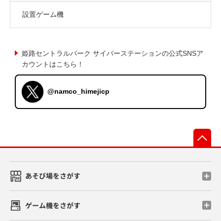
設置ゲーム機
姫路セントラルパーク サイバーステーションの公式SNSア
カウントはこちら！
@namco_himejicp
先
あそび場をさがす
ゲーム機をさがす