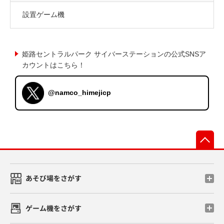
設置ゲーム機
姫路セントラルパーク サイバーステーションの公式SNSア
カウントはこちら！
@namco_himejicp
先
あそび場をさがす
ゲーム機をさがす