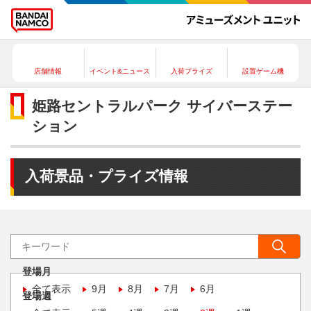
店舗情報
イベント&ニュース
入荷プライズ
設置ゲーム機
姫路セントラルパーク サイバーステー
ション
入荷景品・プライズ情報
登場月
全て表示
9月
8月
7月
6月
登場週