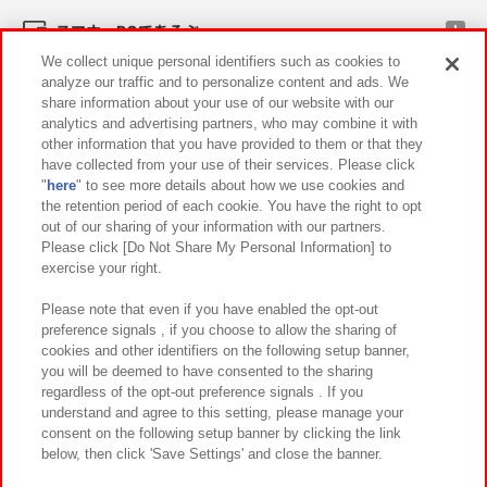
スマホ・PCであそぶ
We collect unique personal identifiers such as cookies to
analyze our traffic and to personalize content and ads. We
イベント・キャンペーン
share information about your use of our website with our
analytics and advertising partners, who may combine it with
other information that you have provided to them or that they
have collected from your use of their services. Please click
"
here
" to see more details about how we use cookies and
関連会社
サステナビリティ
サイトポリシー
the retention period of each cookie. You have the right to opt
out of our sharing of your information with our partners.
プライバシーポリシー
ウェブアクセシビリティ方針と検証結果
Please click [Do Not Share My Personal Information] to
exercise your right.
お取引先さまとともに
食品のご提供について
カスタマーハラスメント対応方針
よくあるご質問・お問い合わせ
Please note that even if you have enabled the opt-out
preference signals , if you choose to allow the sharing of
cookies and other identifiers on the following setup banner,
you will be deemed to have consented to the sharing
regardless of the opt-out preference signals . If you
understand and agree to this setting, please manage your
consent on the following setup banner by clicking the link
below, then click 'Save Settings' and close the banner.
©Bandai Namco Amusement Inc.