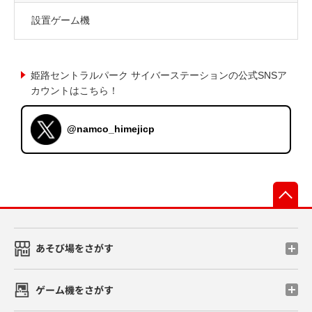
設置ゲーム機
姫路セントラルパーク サイバーステーションの公式SNSア
カウントはこちら！
@namco_himejicp
先
あそび場をさがす
ゲーム機をさがす