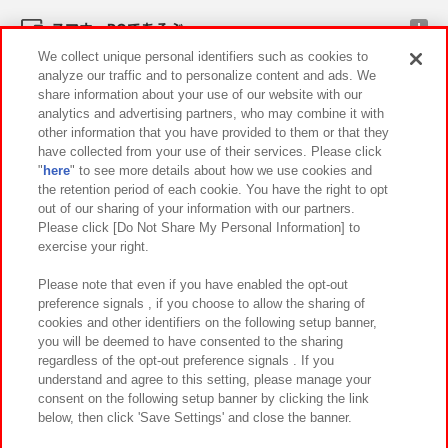
スマホ・PCであそぶ
We collect unique personal identifiers such as cookies to
analyze our traffic and to personalize content and ads. We
イベント・キャンペーン
share information about your use of our website with our
analytics and advertising partners, who may combine it with
other information that you have provided to them or that they
have collected from your use of their services. Please click
"
here
" to see more details about how we use cookies and
関連会社
サステナビリティ
サイトポリシー
the retention period of each cookie. You have the right to opt
out of our sharing of your information with our partners.
プライバシーポリシー
ウェブアクセシビリティ方針と検証結果
Please click [Do Not Share My Personal Information] to
exercise your right.
お取引先さまとともに
食品のご提供について
カスタマーハラスメント対応方針
よくあるご質問・お問い合わせ
Please note that even if you have enabled the opt-out
preference signals , if you choose to allow the sharing of
cookies and other identifiers on the following setup banner,
you will be deemed to have consented to the sharing
regardless of the opt-out preference signals . If you
understand and agree to this setting, please manage your
consent on the following setup banner by clicking the link
below, then click 'Save Settings' and close the banner.
©Bandai Namco Amusement Inc.