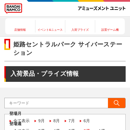
店舗情報
イベント&ニュース
入荷プライズ
設置ゲーム機
姫路セントラルパーク サイバーステー
ション
入荷景品・プライズ情報
登場月
全て表示
9月
8月
7月
6月
登場週