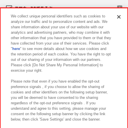
スマホ・PCであそぶ
We collect unique personal identifiers such as cookies to
analyze our traffic and to personalize content and ads. We
イベント・キャンペーン
share information about your use of our website with our
analytics and advertising partners, who may combine it with
other information that you have provided to them or that they
have collected from your use of their services. Please click
"
here
" to see more details about how we use cookies and
関連会社
サステナビリティ
サイトポリシー
the retention period of each cookie. You have the right to opt
out of our sharing of your information with our partners.
プライバシーポリシー
ウェブアクセシビリティ方針と検証結果
Please click [Do Not Share My Personal Information] to
exercise your right.
お取引先さまとともに
食品のご提供について
カスタマーハラスメント対応方針
よくあるご質問・お問い合わせ
Please note that even if you have enabled the opt-out
preference signals , if you choose to allow the sharing of
cookies and other identifiers on the following setup banner,
you will be deemed to have consented to the sharing
regardless of the opt-out preference signals . If you
understand and agree to this setting, please manage your
consent on the following setup banner by clicking the link
below, then click 'Save Settings' and close the banner.
©Bandai Namco Amusement Inc.