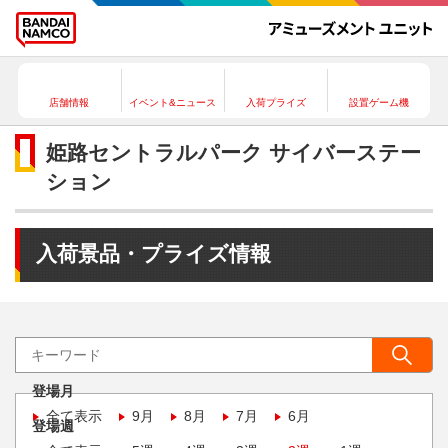
店舗情報
イベント&ニュース
入荷プライズ
設置ゲーム機
姫路セントラルパーク サイバーステー
ション
入荷景品・プライズ情報
登場月
全て表示
9月
8月
7月
6月
登場週