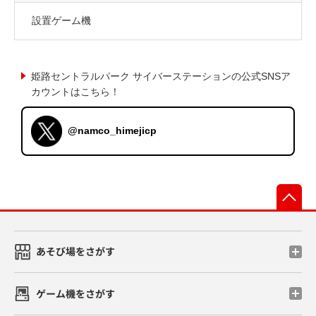
設置ゲーム機
姫路セントラルパーク サイバーステーションの公式SNSア
カウントはこちら！
@namco_himejicp
先
あそび場をさがす
ゲーム機をさがす