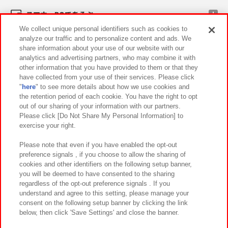
スマホ・PCであそぶ
We collect unique personal identifiers such as cookies to
analyze our traffic and to personalize content and ads. We
イベント・キャンペーン
share information about your use of our website with our
analytics and advertising partners, who may combine it with
other information that you have provided to them or that they
have collected from your use of their services. Please click
"
here
" to see more details about how we use cookies and
関連会社
サステナビリティ
サイトポリシー
the retention period of each cookie. You have the right to opt
out of our sharing of your information with our partners.
プライバシーポリシー
ウェブアクセシビリティ方針と検証結果
Please click [Do Not Share My Personal Information] to
exercise your right.
お取引先さまとともに
食品のご提供について
カスタマーハラスメント対応方針
よくあるご質問・お問い合わせ
Please note that even if you have enabled the opt-out
preference signals , if you choose to allow the sharing of
cookies and other identifiers on the following setup banner,
you will be deemed to have consented to the sharing
regardless of the opt-out preference signals . If you
understand and agree to this setting, please manage your
consent on the following setup banner by clicking the link
below, then click 'Save Settings' and close the banner.
©Bandai Namco Amusement Inc.