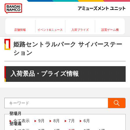
店舗情報
イベント&ニュース
入荷プライズ
設置ゲーム機
姫路セントラルパーク サイバーステー
ション
入荷景品・プライズ情報
登場月
全て表示
9月
8月
7月
6月
登場週