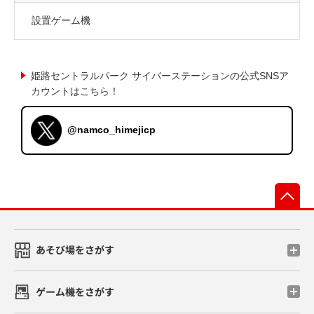
設置ゲーム機
姫路セントラルパーク サイバーステーションの公式SNSア
カウントはこちら！
@namco_himejicp
先
あそび場をさがす
ゲーム機をさがす