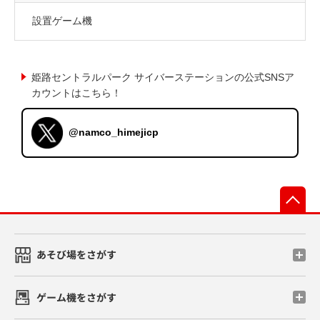
設置ゲーム機
姫路セントラルパーク サイバーステーションの公式SNSア
カウントはこちら！
@namco_himejicp
先
あそび場をさがす
ゲーム機をさがす