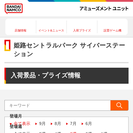
店舗情報
イベント&ニュース
入荷プライズ
設置ゲーム機
姫路セントラルパーク サイバーステー
ション
入荷景品・プライズ情報
登場月
全て表示
9月
8月
7月
6月
登場週