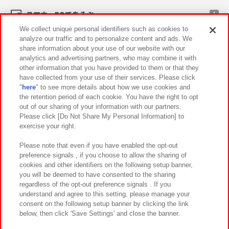
スマホ・PCであそぶ
We collect unique personal identifiers such as cookies to
analyze our traffic and to personalize content and ads. We
イベント・キャンペーン
share information about your use of our website with our
analytics and advertising partners, who may combine it with
other information that you have provided to them or that they
have collected from your use of their services. Please click
"
here
" to see more details about how we use cookies and
関連会社
サステナビリティ
サイトポリシー
the retention period of each cookie. You have the right to opt
out of our sharing of your information with our partners.
プライバシーポリシー
ウェブアクセシビリティ方針と検証結果
Please click [Do Not Share My Personal Information] to
exercise your right.
お取引先さまとともに
食品のご提供について
カスタマーハラスメント対応方針
よくあるご質問・お問い合わせ
Please note that even if you have enabled the opt-out
preference signals , if you choose to allow the sharing of
cookies and other identifiers on the following setup banner,
you will be deemed to have consented to the sharing
regardless of the opt-out preference signals . If you
understand and agree to this setting, please manage your
consent on the following setup banner by clicking the link
below, then click 'Save Settings' and close the banner.
©Bandai Namco Amusement Inc.