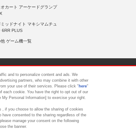
リオカート アーケードグランプ
X
岸ミッドナイト マキシマムチュ
 6RR PLUS
の他 ゲーム機一覧
サイトポリシー
プライバシーポリシー
ウェブアクセシビリティ方
raffic and to personalize content and ads. We
advertising partners, who may combine it with other
rom your use of their services. Please click "
here
"
供について
カスタマーハラスメント対応方針
よくあるご質問・
f each cookie. You have the right to opt out of our
e My Personal Information] to exercise your right.
 , if you choose to allow the sharing of cookies
to have consented to the sharing regardless of the
, please manage your consent on the following
lose the banner.
ndai Namco Amusement Lab Inc.
©Bandai Namco Experience Inc.
©HANAY