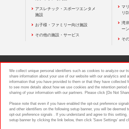
マ
アスレチック・スポーツエンタメ
リD
施設
湾
お子様・ファミリー向け施設
ーン
その他の施設・サービス
そ
関連会社
サステナビリティ
We collect unique personal identifiers such as cookies to analyze our t
share information about your use of our website with our analytics and 
information that you have provided to them or that they have collected f
食品のご提
to see more details about how we use cookies and the retention period o
sharing of your information with our partners. Please click [Do Not Shar
Please note that even if you have enabled the opt-out preference signals
and other identifiers on the following setup banner, you will be deemed 
opt-out preference signals . If you understand and agree to this setting
setup banner by clicking the link below, then click 'Save Settings' and c
©Bandai Namco Amusement Inc.
©Ba