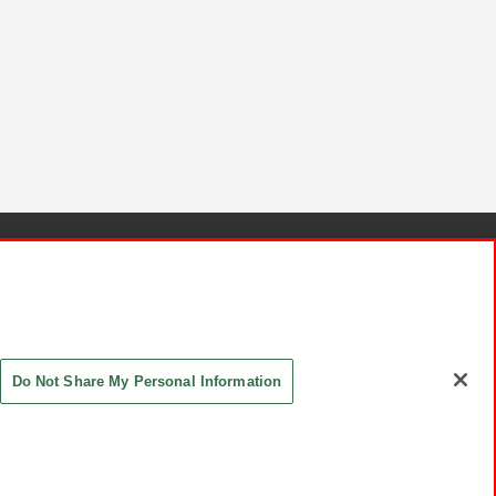
針と検証結果
お取引先さまとともに
お問い合わせ
Do Not Share My Personal Information
ASHIKI Co., Ltd. All Rights Reserved.